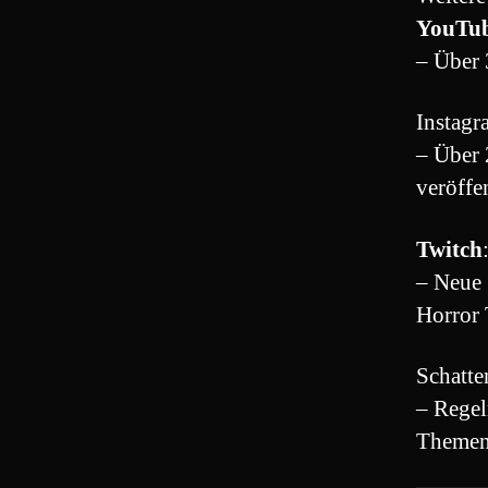
YouTu
– Über 
Instagr
– Über 
veröffe
Twitch
– Neue 
Horror
Schatte
– Regel
Themen