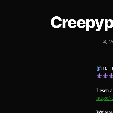
Creepyp
V
Beit
Das 
Lesen a
https:/
Weitere