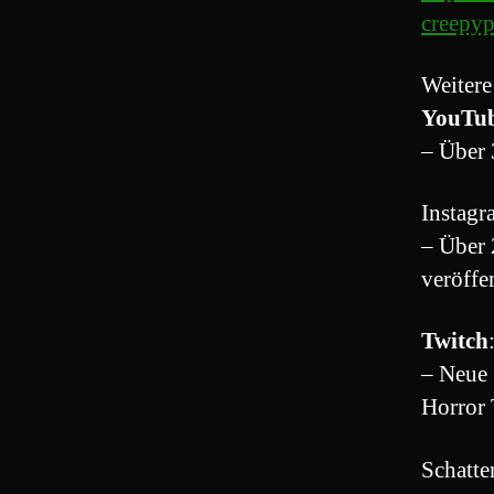
creepyp
Weitere
YouTu
– Über 
Instagr
– Über 
veröffe
Twitch
– Neue 
Horror
Schatte