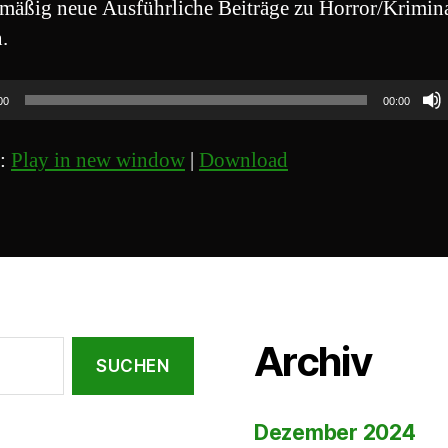
mäßig neue Ausführliche Beiträge zu Horror/Krimin
.
00
00:00
t:
Play in new window
|
Download
Archiv
Dezember 2024