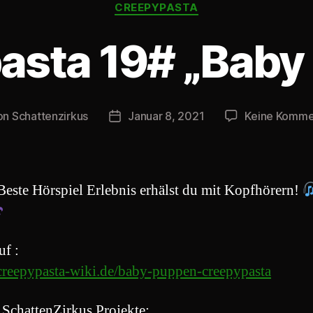
Kategorien
CREEPYPASTA
asta 19# „Baby
on
Schattenzirkus
Januar 8, 2021
Keine Komme
ragsautor
Beitragsdatum
Beste Hörspiel Erlebnis erhälst du mit Kopfhörern!
uf :
/creepypasta-wiki.de/baby-puppen-creepypasta
 SchattenZirkus Projekte: