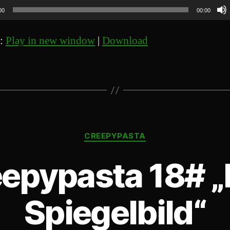
00
00:00
t:
Play in new window
|
Download
Kategorien
CREEPYPASTA
epypasta 18# 
Spiegelbild“