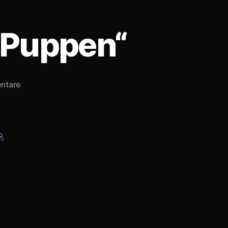
 Puppen“
zu
ntare
Creepypasta
19#
„Baby
Puppen“