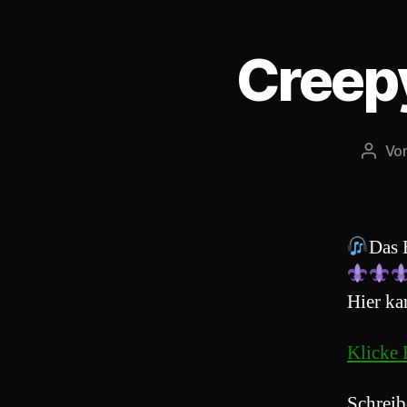
Creepy
Vo
Beitr
Das 
Hier ka
Klicke 
Schreib