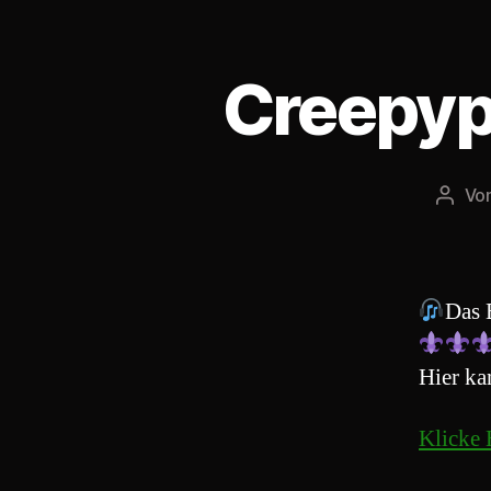
Creepyp
Vo
Beitr
Das 
Hier ka
Klicke 