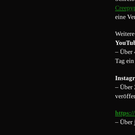
Creepyp
eine Ve
Weitere
YouTu
– Über 
Tag ein
Instag
– Über 
veröffe
https:
– Über 