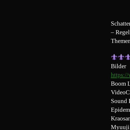
Schatte
– Regel
Themen
Bilder
https:/
Boom L
VideoC
Sound 
Epidem
Kraosa
Myuuji