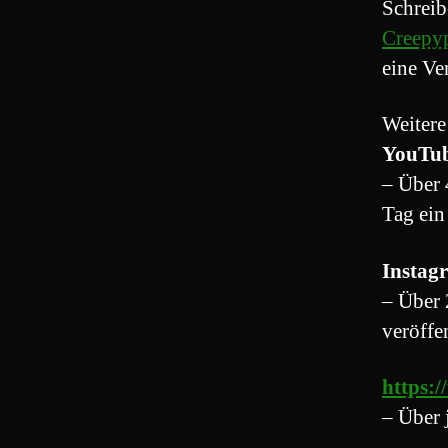
Schreib
Creepyp
eine Ve
Weitere
YouTu
– Über 
Tag ein
Instag
– Über 
veröffe
https:
– Über 