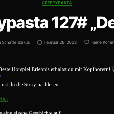
Kategorien
CREEPYPASTA
pasta 127# „De
n
Schattenzirkus
Februar 28, 2022
Keine Komm
agsautor
Beitragsdatum
Beste Hörspiel Erlebnis erhältst du mit Kopfhörern!
nnst du die Story nachlesen:
Hier
e eine eigene Geschichte auf