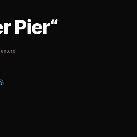
r Pier“
zu
entare
Creepypasta
127#
„Der
Pier“