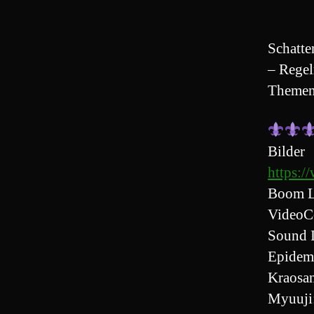
Schatte
– Regel
Themen
Bilder
https:/
Boom L
VideoC
Sound 
Epidem
Kraosa
Myuuji