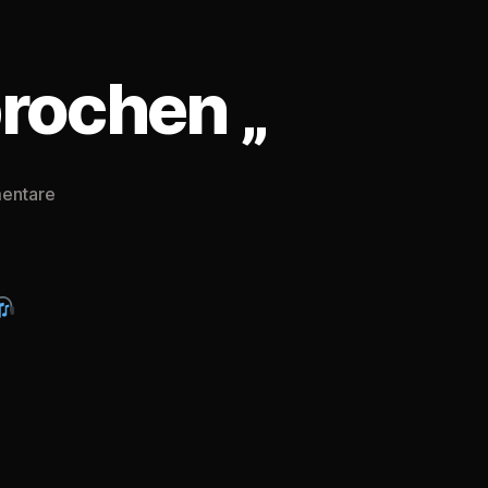
rochen „
zu
entare
Creepypasta
126#
„Gebrochen
„