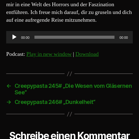
mir in eine Welt des Horrors und der Faszination
entführen. Ich freue mich darauf, dir zu gruseln und dich
auf eine aufregende Reise mitzunehmen.
A
00:00
00:00
u
d
Podcast:
Play in new window
|
Download
i
o
-
P
←
Creepypasta 245# „Die Wesen vom Gläsernen
See“
l
a
→
Creepypasta 246# „Dunkelheit“
y
e
r
Schreibe einen Kommentar