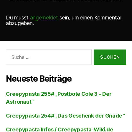
Du musst
angemeldet
sein, um einen Kommentar
abzugeben.
Suche
nach:
Neueste Beiträge
Creepypasta 255# „Postbote Cole 3 – Der
Astronaut “
Creepypasta 254# „Das Geschenk der Gnade “
Creepypasta Infos / Creepypasta-Wiki.de