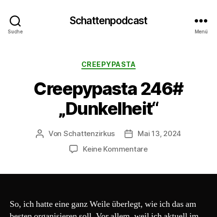
Schattenpodcast
Suche
Menü
Kategorien
CREEPYPASTA
Creepypasta 246#
„Dunkelheit“
Von
Schattenzirkus
Mai 13, 2024
Beitragsautor
Beitragsdatum
zu
Keine Kommentare
Creepypasta
246#
„Dunkelheit“
So, ich hatte eine ganz Weile überlegt, wie ich das am
besten organisieren soll. Vor allem, weil ich aktuell im