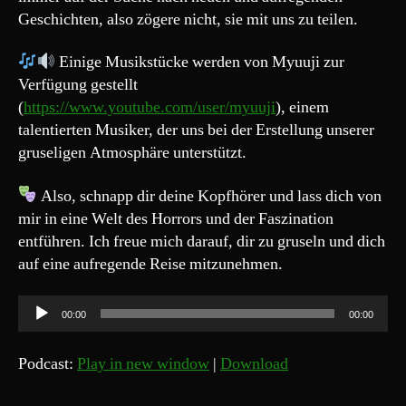
Geschichten, also zögere nicht, sie mit uns zu teilen.
Einige Musikstücke werden von Myuuji zur
Verfügung gestellt
(
https://www.youtube.com/user/myuuji
), einem
talentierten Musiker, der uns bei der Erstellung unserer
gruseligen Atmosphäre unterstützt.
Also, schnapp dir deine Kopfhörer und lass dich von
mir in eine Welt des Horrors und der Faszination
entführen. Ich freue mich darauf, dir zu gruseln und dich
auf eine aufregende Reise mitzunehmen.
A
00:00
00:00
u
d
Podcast:
Play in new window
|
Download
i
o