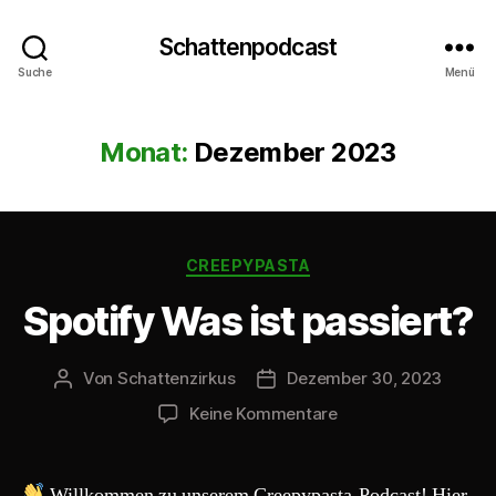
Schattenpodcast
Suche
Menü
Monat:
Dezember 2023
Kategorien
CREEPYPASTA
Spotify Was ist passiert?
Von
Schattenzirkus
Dezember 30, 2023
Beitragsautor
Beitragsdatum
zu
Keine Kommentare
Spotify
Was
ist
Willkommen zu unserem Creepypasta-Podcast! Hier