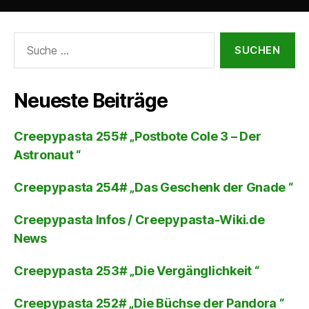
-
P
Suche
nach:
l
a
y
Neueste Beiträge
e
r
Creepypasta 255# „Postbote Cole 3 – Der
Astronaut “
Creepypasta 254# „Das Geschenk der Gnade “
Creepypasta Infos / Creepypasta-Wiki.de
News
Creepypasta 253# „Die Vergänglichkeit “
Creepypasta 252# „Die Büchse der Pandora “