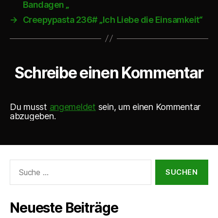
Bandagen „
l
a
→
Creepypasta 236# „Ich Liebe die Einsamkeit“
y
e
r
Schreibe einen Kommentar
Du musst
angemeldet
sein, um einen Kommentar
abzugeben.
Suche
nach:
Neueste Beiträge