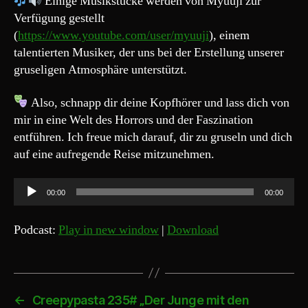
Einige Musikstücke werden von Myuuji zur
Verfügung gestellt
(
https://www.youtube.com/user/myuuji
), einem
talentierten Musiker, der uns bei der Erstellung unserer
gruseligen Atmosphäre unterstützt.
Also, schnapp dir deine Kopfhörer und lass dich von
mir in eine Welt des Horrors und der Faszination
entführen. Ich freue mich darauf, dir zu gruseln und dich
auf eine aufregende Reise mitzunehmen.
A
00:00
00:00
u
d
Podcast:
Play in new window
|
Download
i
o
-
P
←
Creepypasta 235# „Der Junge mit den