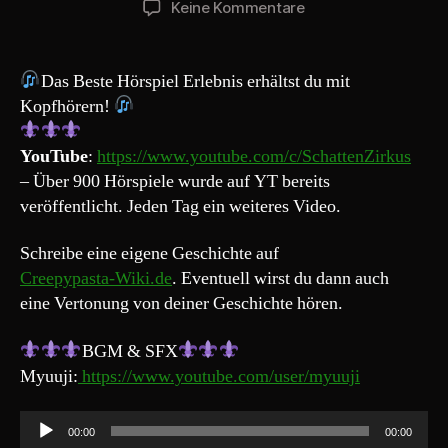
zu
Keine Kommentare
Creepypasta
197#
„Der
Das Beste Hörspiel Erlebnis erhältst du mit
SchattenZirkus
Kopfhörern!
feat.
Cruzix“
YouTube
:
https://www.youtube.com/c/SchattenZirkus
– Über 900 Hörspiele wurde auf YT bereits
veröffentlicht. Jeden Tag ein weiteres Video.
Schreibe eine eigene Geschichte auf
Creepypasta-Wiki.de
. Eventuell wirst du dann auch
eine Vertonung von deiner Geschichte hören.
BGM & SFX
Myuuji:
https://www.youtube.com/user/myuuji
A
00:00
00:00