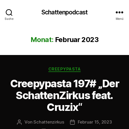
Schattenpodcast
Suche
Menü
Monat:
Februar 2023
Kategorien
CREEPYPASTA
Creepypasta 197# „Der
SchattenZirkus feat.
Cruzix“
Von
Schattenzirkus
Februar 15, 2023
Beitragsautor
Beitragsdatum