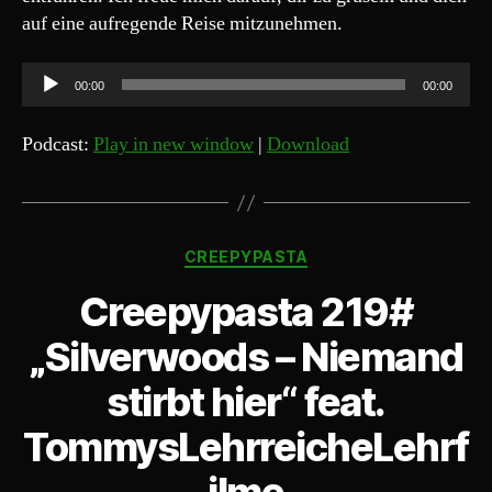
auf eine aufregende Reise mitzunehmen.
A
00:00
00:00
u
d
Podcast:
Play in new window
|
Download
i
o
-
Kategorien
P
CREEPYPASTA
l
Creepypasta 219#
a
y
„Silverwoods – Niemand
e
stirbt hier“ feat.
r
TommysLehrreicheLehrf
ilme