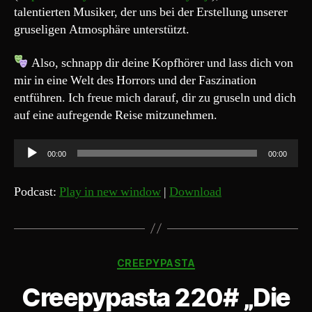
talentierten Musiker, der uns bei der Erstellung unserer
gruseligen Atmosphäre unterstützt.
Also, schnapp dir deine Kopfhörer und lass dich von
mir in eine Welt des Horrors und der Faszination
entführen. Ich freue mich darauf, dir zu gruseln und dich
auf eine aufregende Reise mitzunehmen.
A
00:00
00:00
u
d
Podcast:
Play in new window
|
Download
i
o
-
Kategorien
P
CREEPYPASTA
l
Creepypasta 220# „Die
a