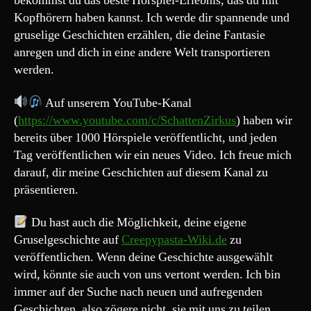
bekommst du das beste Hörspiel-Erlebnis, das du mit
zu
Kopfhörern haben kannst. Ich werde dir spannende und
einer
gruselige Geschichten erzählen, die deine Fantasie
anderen
anregen und dich in eine andere Welt transportieren
Welt“
werden.
Auf unserem YouTube-Kanal
(
https://www.youtube.com/c/SchattenZirkus
) haben wir
bereits über 1000 Hörspiele veröffentlicht, und jeden
Tag veröffentlichen wir ein neues Video. Ich freue mich
darauf, dir meine Geschichten auf diesem Kanal zu
präsentieren.
Du hast auch die Möglichkeit, deine eigene
Gruselgeschichte auf
Creepypasta-Wiki.de
zu
veröffentlichen. Wenn deine Geschichte ausgewählt
wird, könnte sie auch von uns vertont werden. Ich bin
immer auf der Suche nach neuen und aufregenden
Geschichten, also zögere nicht, sie mit uns zu teilen.