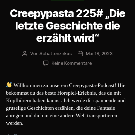
l
Creepypasta 225# „Die
a
y
letzte Geschichte die
e
erzählt wird“
r
Von
Schattenzirkus
Mai 18, 2023
Beitragsautor
Beitragsdatum
zu
Keine Kommentare
Creepypasta
225#
„Die
Willkommen zu unserem Creepypasta-Podcast! Hier
letzte
bekommst du das beste Hörspiel-Erlebnis, das du mit
Geschichte
Kopfhörern haben kannst. Ich werde dir spannende und
die
gruselige Geschichten erzählen, die deine Fantasie
erzählt
anregen und dich in eine andere Welt transportieren
wird“
werden.