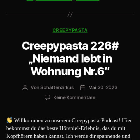
i
o
-
Kategorien
P
CREEPYPASTA
l
Creepypasta 226#
a
y
„Niemand lebt in
e
Wohnung Nr.6″
r
Von
Schattenzirkus
Mai 30, 2023
Beitragsautor
Beitragsdatum
zu
Keine Kommentare
Creepypasta
226#
„Niemand
Willkommen zu unserem Creepypasta-Podcast! Hier
lebt
bekommst du das beste Hörspiel-Erlebnis, das du mit
in
Kopfhörern haben kannst. Ich werde dir spannende und
Wohnung