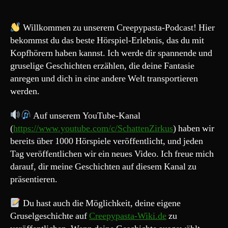
Creepypasta
218#
„Hexental
Willkommen zu unserem Creepypasta-Podcast! Hier
–
bekommst du das beste Hörspiel-Erlebnis, das du mit
Nur
Kopfhörern haben kannst. Ich werde dir spannende und
Kinder
gruselige Geschichten erzählen, die deine Fantasie
dürfen
anregen und dich in eine andere Welt transportieren
gehen“
werden.
Auf unserem YouTube-Kanal
(
https://www.youtube.com/c/SchattenZirkus
) haben wir
bereits über 1000 Hörspiele veröffentlicht, und jeden
Tag veröffentlichen wir ein neues Video. Ich freue mich
darauf, dir meine Geschichten auf diesem Kanal zu
präsentieren.
Du hast auch die Möglichkeit, deine eigene
Gruselgeschichte auf
Creepypasta-Wiki.de
zu