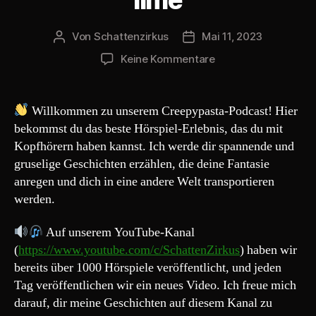
Von
Schattenzirkus
Mai 11, 2023
Beitragsautor
Beitragsdatum
zu
Keine Kommentare
Creepypasta
219#
„Silverwoods
Willkommen zu unserem Creepypasta-Podcast! Hier
–
bekommst du das beste Hörspiel-Erlebnis, das du mit
Niemand
Kopfhörern haben kannst. Ich werde dir spannende und
stirbt
gruselige Geschichten erzählen, die deine Fantasie
hier“
anregen und dich in eine andere Welt transportieren
feat.
werden.
TommysLehrreicheL
Auf unserem YouTube-Kanal
(
https://www.youtube.com/c/SchattenZirkus
) haben wir
bereits über 1000 Hörspiele veröffentlicht, und jeden
Tag veröffentlichen wir ein neues Video. Ich freue mich
darauf, dir meine Geschichten auf diesem Kanal zu