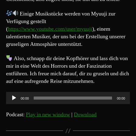
Einige Musikstücke werden von Myuuji zur
Verfügung gestellt
(
https://www.youtube.com/user/myuuji
), einem
talentierten Musiker, der uns bei der Erstellung unserer
gruseligen Atmosphäre unterstützt.
Also, schnapp dir deine Kopfhörer und lass dich von
mir in eine Welt des Horrors und der Faszination
entführen. Ich freue mich darauf, dir zu gruseln und dich
auf eine aufregende Reise mitzunehmen.
A
00:00
00:00
u
d
Podcast:
Play in new window
|
Download
i
o