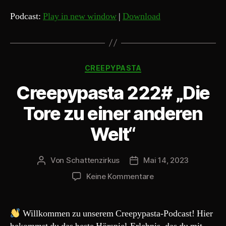
d
Podcast:
Play in new window
|
Download
i
o
-
Kategorien
P
CREEPYPASTA
l
Creepypasta 222# „Die
a
y
Tore zu einer anderen
e
Welt“
r
Von
Schattenzirkus
Mai 14, 2023
Beitragsautor
Beitragsdatum
zu
Keine Kommentare
Creepypasta
222#
„Die
Willkommen zu unserem Creepypasta-Podcast! Hier
Tore