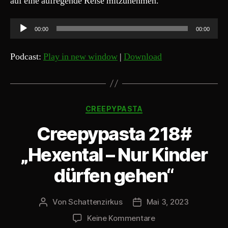
auf eine aufregende Reise mitzunehmen.
A
00:00
00:00
u
d
Podcast:
Play in new window
|
Download
i
o
-
Kategorien
P
CREEPYPASTA
l
Creepypasta 218#
a
y
„Hexental – Nur Kinder
e
dürfen gehen“
r
Von
Schattenzirkus
Mai 3, 2023
Beitragsautor
Beitragsdatum
zu
Keine Kommentare