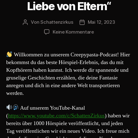
y
Liebe von Eltern“
e
r
Von
Schattenzirkus
Mai 12, 2023
Beitragsautor
Beitragsdatum
zu
Keine Kommentare
Creepypasta
220#
„Die
Willkommen zu unserem Creepypasta-Podcast! Hier
Liebe
bekommst du das beste Hörspiel-Erlebnis, das du mit
von
Kopfhörern haben kannst. Ich werde dir spannende und
Eltern“
gruselige Geschichten erzählen, die deine Fantasie
anregen und dich in eine andere Welt transportieren
werden.
Auf unserem YouTube-Kanal
(
https://www.youtube.com/c/SchattenZirkus
) haben wir
bereits über 1000 Hörspiele veröffentlicht, und jeden
Tag veröffentlichen wir ein neues Video. Ich freue mich