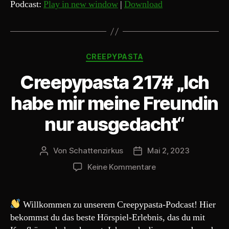
d
Podcast:
Play in new window
|
Download
i
o
-
Kategorien
P
CREEPYPASTA
l
Creepypasta 217# „Ich
a
y
habe mir meine Freundin
e
nur ausgedacht“
r
Von
Schattenzirkus
Mai 2, 2023
Beitragsautor
Beitragsdatum
zu
Keine Kommentare
Creepypasta
217#
„Ich
Willkommen zu unserem Creepypasta-Podcast! Hier
habe
bekommst du das beste Hörspiel-Erlebnis, das du mit
mir