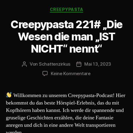
-
Kategorien
P
CREEPYPASTA
l
Creepypasta 221# „Die
a
y
Wesen die man „IST
e
NICHT“ nennt“
r
Von
Schattenzirkus
Mai 13, 2023
Beitragsautor
Beitragsdatum
zu
Keine Kommentare
Creepypasta
221#
„Die
Willkommen zu unserem Creepypasta-Podcast! Hier
Wesen
bekommst du das beste Hörspiel-Erlebnis, das du mit
die
Kopfhörern haben kannst. Ich werde dir spannende und
man
gruselige Geschichten erzählen, die deine Fantasie
„IST
anregen und dich in eine andere Welt transportieren
NICHT“
werden.
nennt“