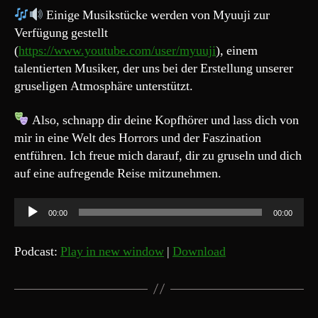
Einige Musikstücke werden von Myuuji zur
Verfügung gestellt
(
https://www.youtube.com/user/myuuji
), einem
talentierten Musiker, der uns bei der Erstellung unserer
gruseligen Atmosphäre unterstützt.
Also, schnapp dir deine Kopfhörer und lass dich von
mir in eine Welt des Horrors und der Faszination
entführen. Ich freue mich darauf, dir zu gruseln und dich
auf eine aufregende Reise mitzunehmen.
A
00:00
00:00
u
d
Podcast:
Play in new window
|
Download
i
o
-