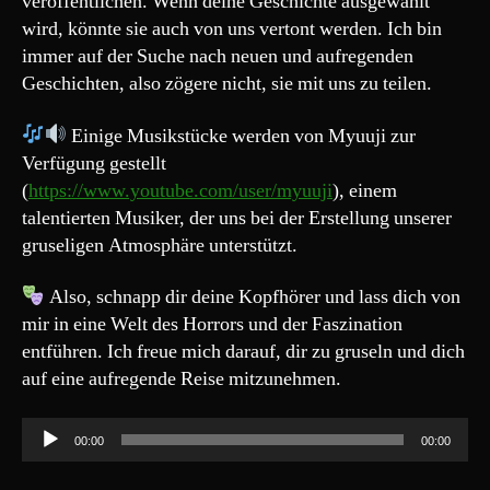
veröffentlichen. Wenn deine Geschichte ausgewählt
wird, könnte sie auch von uns vertont werden. Ich bin
immer auf der Suche nach neuen und aufregenden
Geschichten, also zögere nicht, sie mit uns zu teilen.
Einige Musikstücke werden von Myuuji zur
Verfügung gestellt
(
https://www.youtube.com/user/myuuji
), einem
talentierten Musiker, der uns bei der Erstellung unserer
gruseligen Atmosphäre unterstützt.
Also, schnapp dir deine Kopfhörer und lass dich von
mir in eine Welt des Horrors und der Faszination
entführen. Ich freue mich darauf, dir zu gruseln und dich
auf eine aufregende Reise mitzunehmen.
A
00:00
00:00
u