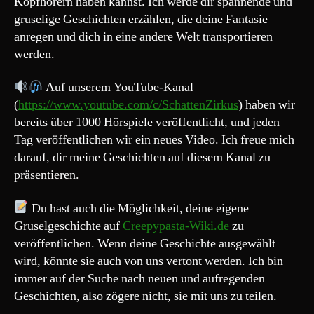
Kopfhörern haben kannst. Ich werde dir spannende und
meine
gruselige Geschichten erzählen, die deine Fantasie
Freundin
anregen und dich in eine andere Welt transportieren
nur
werden.
ausgedacht“
Auf unserem YouTube-Kanal
(
https://www.youtube.com/c/SchattenZirkus
) haben wir
bereits über 1000 Hörspiele veröffentlicht, und jeden
Tag veröffentlichen wir ein neues Video. Ich freue mich
darauf, dir meine Geschichten auf diesem Kanal zu
präsentieren.
Du hast auch die Möglichkeit, deine eigene
Gruselgeschichte auf
Creepypasta-Wiki.de
zu
veröffentlichen. Wenn deine Geschichte ausgewählt
wird, könnte sie auch von uns vertont werden. Ich bin
immer auf der Suche nach neuen und aufregenden
Geschichten, also zögere nicht, sie mit uns zu teilen.