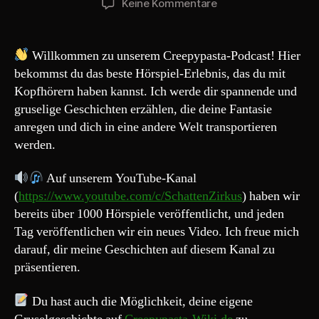
zu
Keine Kommentare
Creepypasta
223#
„Das
Willkommen zu unserem Creepypasta-Podcast! Hier
Mittel
bekommst du das beste Hörspiel-Erlebnis, das du mit
gegen
Kopfhörern haben kannst. Ich werde dir spannende und
Koma“
gruselige Geschichten erzählen, die deine Fantasie
anregen und dich in eine andere Welt transportieren
werden.
Auf unserem YouTube-Kanal
(
https://www.youtube.com/c/SchattenZirkus
) haben wir
bereits über 1000 Hörspiele veröffentlicht, und jeden
Tag veröffentlichen wir ein neues Video. Ich freue mich
darauf, dir meine Geschichten auf diesem Kanal zu
präsentieren.
Du hast auch die Möglichkeit, deine eigene