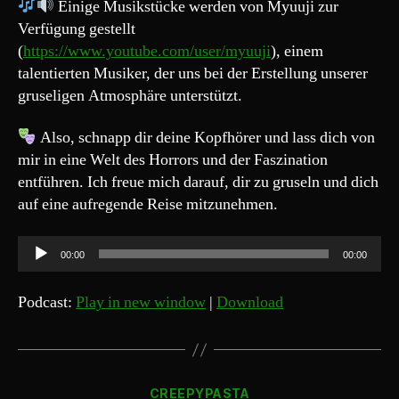
Einige Musikstücke werden von Myuuji zur
Verfügung gestellt
(
https://www.youtube.com/user/myuuji
), einem
talentierten Musiker, der uns bei der Erstellung unserer
gruseligen Atmosphäre unterstützt.
Also, schnapp dir deine Kopfhörer und lass dich von
mir in eine Welt des Horrors und der Faszination
entführen. Ich freue mich darauf, dir zu gruseln und dich
auf eine aufregende Reise mitzunehmen.
A
00:00
00:00
u
d
Podcast:
Play in new window
|
Download
i
o
-
Kategorien
P
CREEPYPASTA