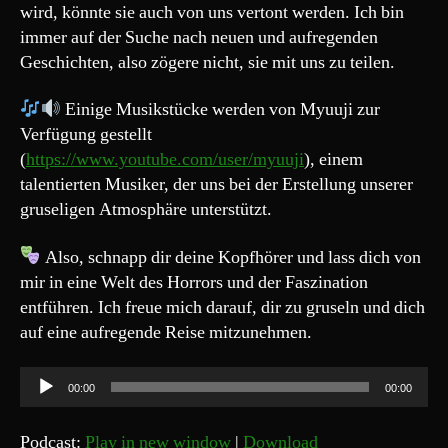
wird, könnte sie auch von uns vertont werden. Ich bin
immer auf der Suche nach neuen und aufregenden
Geschichten, also zögere nicht, sie mit uns zu teilen.
Einige Musikstücke werden von Myuuji zur
Verfügung gestellt
(
https://www.youtube.com/user/myuuji
), einem
talentierten Musiker, der uns bei der Erstellung unserer
gruseligen Atmosphäre unterstützt.
Also, schnapp dir deine Kopfhörer und lass dich von
mir in eine Welt des Horrors und der Faszination
entführen. Ich freue mich darauf, dir zu gruseln und dich
auf eine aufregende Reise mitzunehmen.
A
00:00
00:00
u
d
Podcast:
Play in new window
|
Download