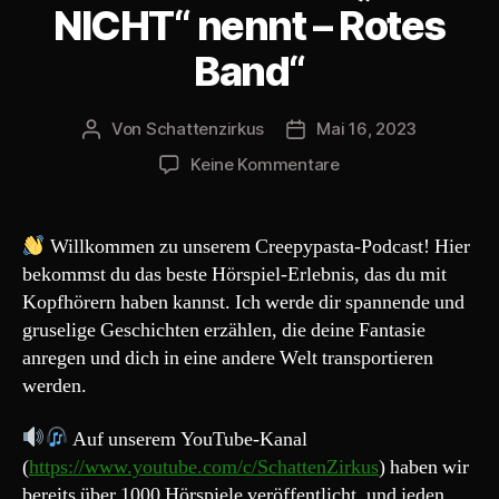
NICHT“ nennt – Rotes
r
Band“
Von
Schattenzirkus
Mai 16, 2023
Beitragsautor
Beitragsdatum
zu
Keine Kommentare
Creepypasta
224#
„Die
Willkommen zu unserem Creepypasta-Podcast! Hier
Wesen
bekommst du das beste Hörspiel-Erlebnis, das du mit
die
Kopfhörern haben kannst. Ich werde dir spannende und
man
gruselige Geschichten erzählen, die deine Fantasie
„IST
anregen und dich in eine andere Welt transportieren
NICHT“
werden.
nennt
–
Rotes
Auf unserem YouTube-Kanal
Band“
(
https://www.youtube.com/c/SchattenZirkus
) haben wir
bereits über 1000 Hörspiele veröffentlicht, und jeden