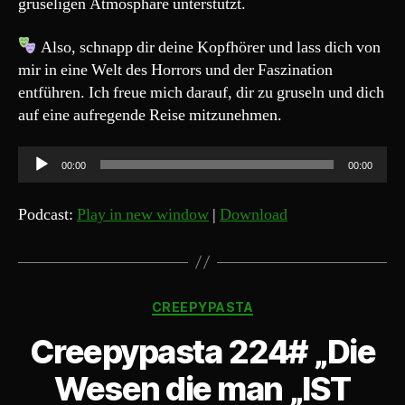
gruseligen Atmosphäre unterstützt.
Also, schnapp dir deine Kopfhörer und lass dich von
mir in eine Welt des Horrors und der Faszination
entführen. Ich freue mich darauf, dir zu gruseln und dich
auf eine aufregende Reise mitzunehmen.
A
00:00
00:00
u
d
Podcast:
Play in new window
|
Download
i
o
-
Kategorien
P
CREEPYPASTA
l
Creepypasta 224# „Die
a
y
Wesen die man „IST
e