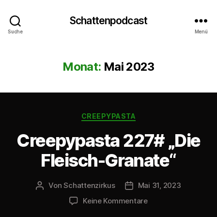
Schattenpodcast
Suche
Menü
Monat:
Mai 2023
Kategorien
CREEPYPASTA
Creepypasta 227# „Die
Fleisch-Granate“
Von
Schattenzirkus
Mai 31, 2023
Beitragsautor
Beitragsdatum
zu
Keine Kommentare
Creepypasta