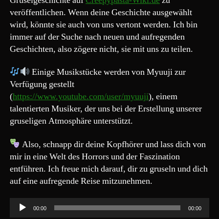
Gruselgeschichte auf
Creepypasta-Wiki.de
zu
veröffentlichen. Wenn deine Geschichte ausgewählt
wird, könnte sie auch von uns vertont werden. Ich bin
immer auf der Suche nach neuen und aufregenden
Geschichten, also zögere nicht, sie mit uns zu teilen.
Einige Musikstücke werden von Myuuji zur
Verfügung gestellt
(
https://www.youtube.com/user/myuuji
), einem
talentierten Musiker, der uns bei der Erstellung unserer
gruseligen Atmosphäre unterstützt.
Also, schnapp dir deine Kopfhörer und lass dich von
mir in eine Welt des Horrors und der Faszination
entführen. Ich freue mich darauf, dir zu gruseln und dich
auf eine aufregende Reise mitzunehmen.
A
00:00
00:00
u