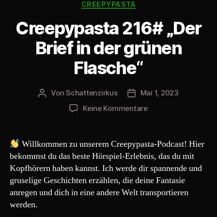
Kategorien
P
CREEPYPASTA
l
Creepypasta 216# „Der
a
y
Brief in der grünen
e
Flasche“
r
Von
Schattenzirkus
Mai 1, 2023
Beitragsautor
Beitragsdatum
zu
Keine Kommentare
Creepypasta
216#
„Der
Willkommen zu unserem Creepypasta-Podcast! Hier
Brief
bekommst du das beste Hörspiel-Erlebnis, das du mit
in
Kopfhörern haben kannst. Ich werde dir spannende und
der
gruselige Geschichten erzählen, die deine Fantasie
grünen
anregen und dich in eine andere Welt transportieren
Flasche“
werden.