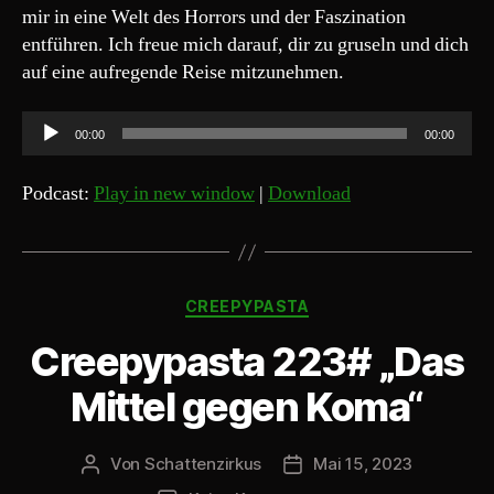
mir in eine Welt des Horrors und der Faszination
entführen. Ich freue mich darauf, dir zu gruseln und dich
auf eine aufregende Reise mitzunehmen.
A
00:00
00:00
u
d
Podcast:
Play in new window
|
Download
i
o
-
Kategorien
P
CREEPYPASTA
l
Creepypasta 223# „Das
a
y
Mittel gegen Koma“
e
r
Von
Schattenzirkus
Mai 15, 2023
Beitragsautor
Beitragsdatum