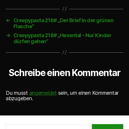
o
-
P
←
Creepypasta 216# „Der Brief in der grünen
Flasche“
l
a
→
Creepypasta 218# „Hexental – Nur Kinder
dürfen gehen“
y
e
r
Schreibe einen Kommentar
Du musst
angemeldet
sein, um einen Kommentar
abzugeben.
Suche