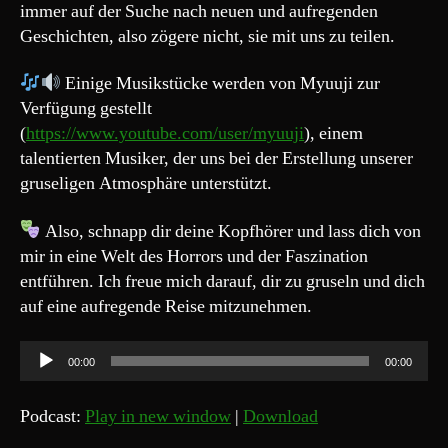
immer auf der Suche nach neuen und aufregenden
Geschichten, also zögere nicht, sie mit uns zu teilen.
Einige Musikstücke werden von Myuuji zur
Verfügung gestellt
(
https://www.youtube.com/user/myuuji
), einem
talentierten Musiker, der uns bei der Erstellung unserer
gruseligen Atmosphäre unterstützt.
Also, schnapp dir deine Kopfhörer und lass dich von
mir in eine Welt des Horrors und der Faszination
entführen. Ich freue mich darauf, dir zu gruseln und dich
auf eine aufregende Reise mitzunehmen.
A
00:00
00:00
u
d
Podcast:
Play in new window
|
Download
i