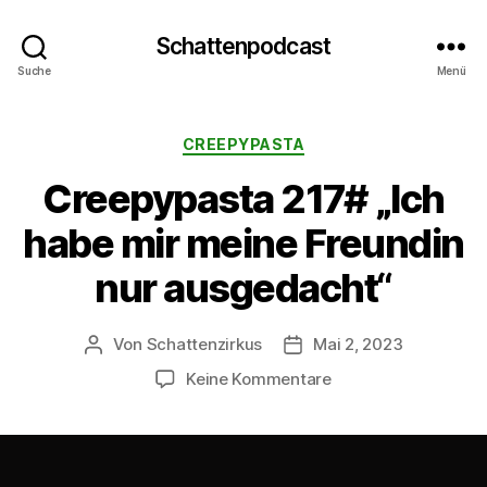
Schattenpodcast
Suche
Menü
Kategorien
CREEPYPASTA
Creepypasta 217# „Ich
habe mir meine Freundin
nur ausgedacht“
Von
Schattenzirkus
Mai 2, 2023
Beitragsautor
Beitragsdatum
zu
Keine Kommentare
Creepypasta
217#
„Ich
habe