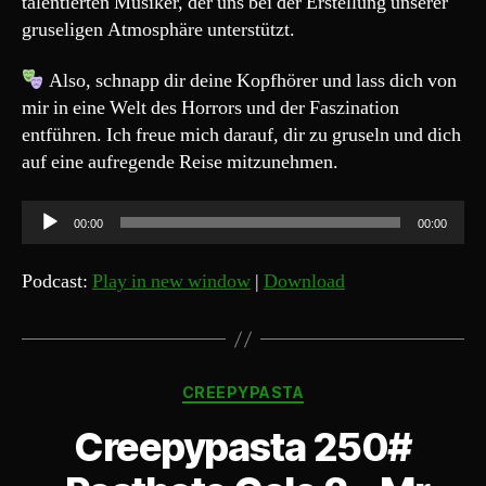
talentierten Musiker, der uns bei der Erstellung unserer
gruseligen Atmosphäre unterstützt.
Also, schnapp dir deine Kopfhörer und lass dich von
mir in eine Welt des Horrors und der Faszination
entführen. Ich freue mich darauf, dir zu gruseln und dich
auf eine aufregende Reise mitzunehmen.
A
00:00
00:00
u
d
Podcast:
Play in new window
|
Download
i
o
-
Kategorien
P
CREEPYPASTA
l
Creepypasta 250#
a
y