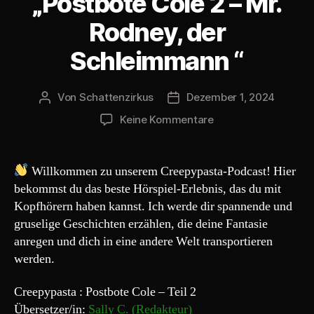
„Postbote Cole 2 – Mr.
e
Rodney, der
r
Schleimmann “
Von
Schattenzirkus
Dezember 1, 2024
Beitragsautor
Beitragsdatum
zu
Keine Kommentare
Creepypasta
250#
„Postbote
Willkommen zu unserem Creepypasta-Podcast! Hier
Cole
bekommst du das beste Hörspiel-Erlebnis, das du mit
2
Kopfhörern haben kannst. Ich werde dir spannende und
–
gruselige Geschichten erzählen, die deine Fantasie
Mr.
anregen und dich in eine andere Welt transportieren
Rodney,
werden.
der
Schleimmann
“
Creepypasta : Postbote Cole – Teil 2
Übersetzer/in:
Sally C. (Redakteur)