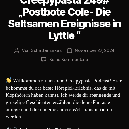
a
y
„Postbote Cole- Die
e
Seltsamen Ereignisse in
r
Lyttle “
Von
Schattenzirkus
November 27, 2024
Beitragsautor
Beitragsdatum
zu
Keine Kommentare
Creepypasta
249#
„Postbote
Willkommen zu unserem Creepypasta-Podcast! Hier
Cole-
bekommst du das beste Hörspiel-Erlebnis, das du mit
Die
Kopfhörern haben kannst. Ich werde dir spannende und
Seltsamen
gruselige Geschichten erzählen, die deine Fantasie
Ereignisse
anregen und dich in eine andere Welt transportieren
in
werden.
Lyttle
“