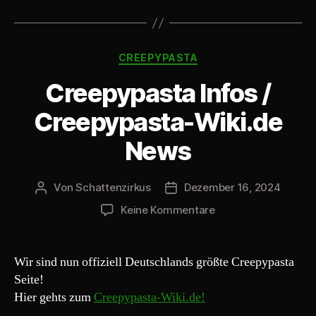
o
-
Kategorien
P
CREEPYPASTA
l
Creepypasta Infos /
a
y
Creepypasta-Wiki.de
e
News
r
Von
Schattenzirkus
Dezember 16, 2024
Beitragsautor
Beitragsdatum
zu
Keine Kommentare
Creepypasta
Infos
/
Wir sind nun offiziell Deutschlands größte Creepypasta
Creepypasta-
Seite!
Wiki.de
Hier gehts zum
Creepypasta-Wiki.de!
News