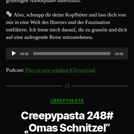
gruseligen Atmosphäre unterstützt.
Also, schnapp dir deine Kopfhörer und lass dich von
mir in eine Welt des Horrors und der Faszination
entführen. Ich freue mich darauf, dir zu gruseln und dich
auf eine aufregende Reise mitzunehmen.
A
00:00
00:00
u
d
Podcast:
Play in new window
|
Download
i
o
-
Kategorien
P
CREEPYPASTA
l
Creepypasta 248#
a
y
„Omas Schnitzel“
e