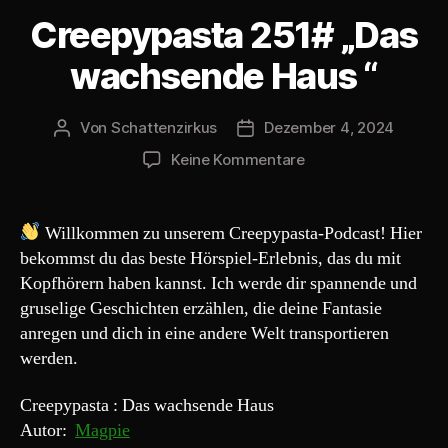
l
Creepypasta 251# „Das
a
y
wachsende Haus “
e
r
Von
Schattenzirkus
Dezember 4, 2024
Beitragsautor
Beitragsdatum
zu
Keine Kommentare
Creepypasta
251#
„Das
Willkommen zu unserem Creepypasta-Podcast! Hier
wachsende
bekommst du das beste Hörspiel-Erlebnis, das du mit
Haus
Kopfhörern haben kannst. Ich werde dir spannende und
“
gruselige Geschichten erzählen, die deine Fantasie
anregen und dich in eine andere Welt transportieren
werden.
Creepypasta : Das wachsende Haus
Autor:
Magpie