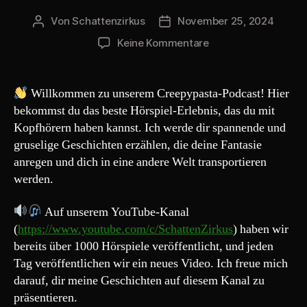
r
Von
Schattenzirkus
November 25, 2024
Beitragsautor
Beitragsdatum
zu
Keine Kommentare
Creepypasta
248#
„Omas
Willkommen zu unserem Creepypasta-Podcast! Hier
Schnitzel“
bekommst du das beste Hörspiel-Erlebnis, das du mit
Kopfhörern haben kannst. Ich werde dir spannende und
gruselige Geschichten erzählen, die deine Fantasie
anregen und dich in eine andere Welt transportieren
werden.
Auf unserem YouTube-Kanal
(
https://www.youtube.com/c/SchattenZirkus
) haben wir
bereits über 1000 Hörspiele veröffentlicht, und jeden
Tag veröffentlichen wir ein neues Video. Ich freue mich
darauf, dir meine Geschichten auf diesem Kanal zu
präsentieren.