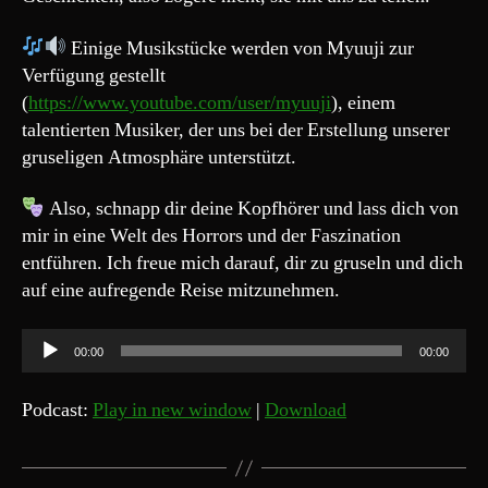
Einige Musikstücke werden von Myuuji zur
Verfügung gestellt
(
https://www.youtube.com/user/myuuji
), einem
talentierten Musiker, der uns bei der Erstellung unserer
gruseligen Atmosphäre unterstützt.
Also, schnapp dir deine Kopfhörer und lass dich von
mir in eine Welt des Horrors und der Faszination
entführen. Ich freue mich darauf, dir zu gruseln und dich
auf eine aufregende Reise mitzunehmen.
A
00:00
00:00
u
d
Podcast:
Play in new window
|
Download
i
o