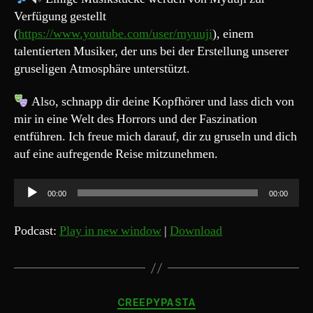
Verfügung gestellt
(
https://www.youtube.com/user/myuuji
), einem
talentierten Musiker, der uns bei der Erstellung unserer
gruseligen Atmosphäre unterstützt.
Also, schnapp dir deine Kopfhörer und lass dich von
mir in eine Welt des Horrors und der Faszination
entführen. Ich freue mich darauf, dir zu gruseln und dich
auf eine aufregende Reise mitzunehmen.
A
00:00
00:00
u
d
Podcast:
Play in new window
|
Download
i
o
-
Kategorien
P
CREEPYPASTA