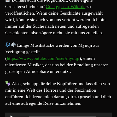
Du hast auch die Möglichkeit, deine eigene
Gruselgeschichte auf
Creepypasta-Wiki.de
zu
veröffentlichen. Wenn deine Geschichte ausgewählt
wird, könnte sie auch von uns vertont werden. Ich bin
immer auf der Suche nach neuen und aufregenden
Geschichten, also zögere nicht, sie mit uns zu teilen.
Einige Musikstücke werden von Myuuji zur
Verfügung gestellt
(
https://www.youtube.com/user/myuuji
), einem
talentierten Musiker, der uns bei der Erstellung unserer
gruseligen Atmosphäre unterstützt.
Also, schnapp dir deine Kopfhörer und lass dich von
mir in eine Welt des Horrors und der Faszination
entführen. Ich freue mich darauf, dir zu gruseln und dich
auf eine aufregende Reise mitzunehmen.
A