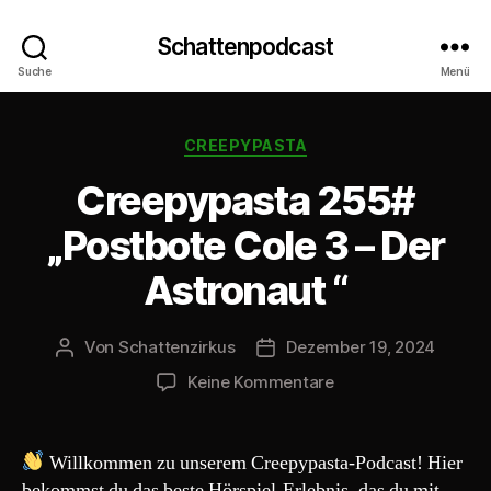
Schattenpodcast
Suche
Menü
Kategorien
CREEPYPASTA
Creepypasta 255#
„Postbote Cole 3 – Der
Astronaut “
Von
Schattenzirkus
Dezember 19, 2024
Beitragsautor
Beitragsdatum
zu
Keine Kommentare
Creepypasta
255#
„Postbote
Willkommen zu unserem Creepypasta-Podcast! Hier
Cole
bekommst du das beste Hörspiel-Erlebnis, das du mit