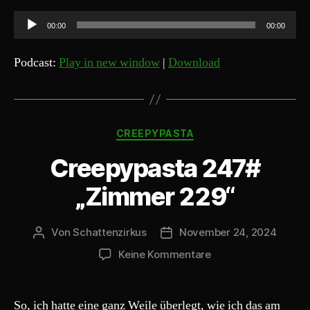
A
00:00
00:00
u
d
Podcast:
Play in new window
|
Download
i
o
-
Kategorien
P
CREEPYPASTA
l
Creepypasta 247#
a
y
„Zimmer 229“
e
r
Von
Schattenzirkus
November 24, 2024
Beitragsautor
Beitragsdatum
zu
Keine Kommentare
Creepypasta
247#
„Zimmer
So, ich hatte eine ganz Weile überlegt, wie ich das am