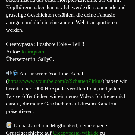
3
Kopfhörern haben kannst. Ich werde dir spannende und
–
gruselige Geschichten erzählen, die deine Fantasie
Der
anregen und dich in eine andere Welt transportieren
Astronaut
werden.
“
Creepypasta : Postbote Cole – Teil 3
Autor:
lcsimpson
Übersetzer/in: SallyC.
Auf unserem YouTube-Kanal
(
https://www.youtube.com/c/SchattenZirkus
) haben wir
bereits über 1000 Hörspiele veröffentlicht, und jeden
Tag veröffentlichen wir ein neues Video. Ich freue mich
darauf, dir meine Geschichten auf diesem Kanal zu
präsentieren.
Du hast auch die Möglichkeit, deine eigene
Gruselgeschichte auf
Creepypasta-Wiki.de
zu