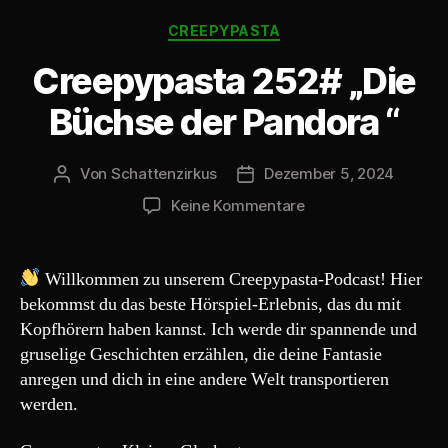
-
Kategorien
P
CREEPYPASTA
l
Creepypasta 252# „Die
a
y
Büchse der Pandora “
e
r
Von
Schattenzirkus
Dezember 5, 2024
Beitragsautor
Beitragsdatum
zu
Keine Kommentare
Creepypasta
252#
„Die
Willkommen zu unserem Creepypasta-Podcast! Hier
Büchse
bekommst du das beste Hörspiel-Erlebnis, das du mit
der
Kopfhörern haben kannst. Ich werde dir spannende und
Pandora
gruselige Geschichten erzählen, die deine Fantasie
“
anregen und dich in eine andere Welt transportieren
werden.