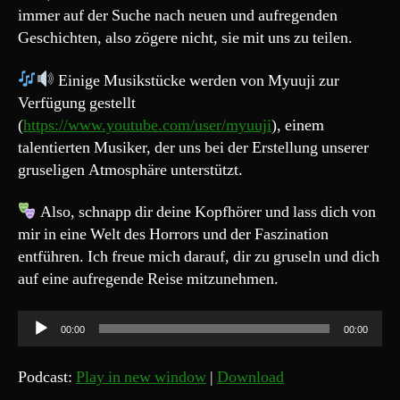
immer auf der Suche nach neuen und aufregenden
Geschichten, also zögere nicht, sie mit uns zu teilen.
Einige Musikstücke werden von Myuuji zur
Verfügung gestellt
(
https://www.youtube.com/user/myuuji
), einem
talentierten Musiker, der uns bei der Erstellung unserer
gruseligen Atmosphäre unterstützt.
Also, schnapp dir deine Kopfhörer und lass dich von
mir in eine Welt des Horrors und der Faszination
entführen. Ich freue mich darauf, dir zu gruseln und dich
auf eine aufregende Reise mitzunehmen.
A
00:00
00:00
u
d
Podcast:
Play in new window
|
Download
i