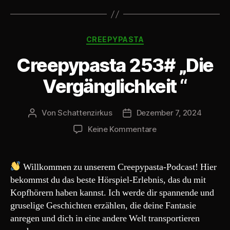
o
-
Kategorien
P
CREEPYPASTA
l
Creepypasta 253# „Die
a
y
Vergänglichkeit “
e
r
Von
Schattenzirkus
Dezember 7, 2024
Beitragsautor
Beitragsdatum
zu
Keine Kommentare
Creepypasta
253#
„Die
Willkommen zu unserem Creepypasta-Podcast! Hier
Vergänglichkeit
bekommst du das beste Hörspiel-Erlebnis, das du mit
“
Kopfhörern haben kannst. Ich werde dir spannende und
gruselige Geschichten erzählen, die deine Fantasie
anregen und dich in eine andere Welt transportieren