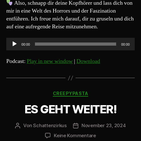
Also, schnapp dir deine Kopfhörer und lass dich von
mir in eine Welt des Horrors und der Faszination
entführen. Ich freue mich darauf, dir zu gruseln und dich
auf eine aufregende Reise mitzunehmen.
A
00:00
00:00
u
d
Podcast:
Play in new window
|
Download
i
o
-
Kategorien
P
CREEPYPASTA
l
ES GEHT WEITER!
a
y
Von
Schattenzirkus
November 23, 2024
Beitragsautor
Beitragsdatum
e
r
zu
Keine Kommentare