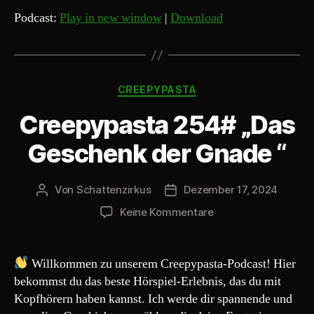
d
Podcast:
Play in new window
|
Download
i
o
-
Kategorien
P
CREEPYPASTA
l
Creepypasta 254# „Das
a
y
Geschenk der Gnade “
e
r
Von
Schattenzirkus
Dezember 17, 2024
Beitragsautor
Beitragsdatum
zu
Keine Kommentare
Creepypasta
254#
„Das
Willkommen zu unserem Creepypasta-Podcast! Hier
Geschenk
bekommst du das beste Hörspiel-Erlebnis, das du mit
der
Kopfhörern haben kannst. Ich werde dir spannende und
Gnade