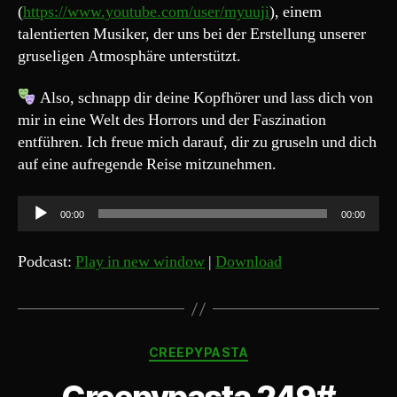
(
https://www.youtube.com/user/myuuji
), einem
talentierten Musiker, der uns bei der Erstellung unserer
gruseligen Atmosphäre unterstützt.
Also, schnapp dir deine Kopfhörer und lass dich von
mir in eine Welt des Horrors und der Faszination
entführen. Ich freue mich darauf, dir zu gruseln und dich
auf eine aufregende Reise mitzunehmen.
A
00:00
00:00
u
d
Podcast:
Play in new window
|
Download
i
o
-
Kategorien
P
CREEPYPASTA
l
Creepypasta 249#