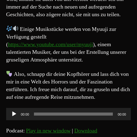
immer auf der Suche nach neuen und aufregenden
Geschichten, also zögere nicht, sie mit uns zu teilen.
Einige Musikstücke werden von Myuuji zur
Verfügung gestellt
(
https://www.youtube.com/user/myuuji
), einem
talentierten Musiker, der uns bei der Erstellung unserer
gruseligen Atmosphäre unterstützt.
Also, schnapp dir deine Kopfhörer und lass dich von
mir in eine Welt des Horrors und der Faszination
entführen. Ich freue mich darauf, dir zu gruseln und dich
auf eine aufregende Reise mitzunehmen.
A
00:00
00:00
u
d
Podcast:
Play in new window
|
Download
i