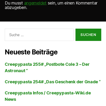
Du musst
angemeldet
sein, um einen Kommentar
abzugeben.
Suche
nach:
Neueste Beiträge
Creepypasta 255# „Postbote Cole 3 – Der
Astronaut “
Creepypasta 254# „Das Geschenk der Gnade “
Creepypasta Infos / Creepypasta-Wiki.de
News