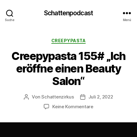
Schattenpodcast
Suche
Menü
Kategorien
CREEPYPASTA
Creepypasta 155# „Ich
eröffne einen Beauty
Salon“
Von
Schattenzirkus
Juli 2, 2022
Beitragsautor
Beitragsdatum
zu
Keine Kommentare
Creepypasta
155#
„Ich
eröffne