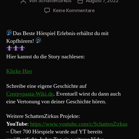
Von
Schattenzirkus
August 7, 2022
Beitragsautor
Beitragsdatum
zu
Keine Kommentare
Creepypasta
165#
„Nachtexpress
Das Beste Hörspiel Erlebnis erhältst du mit
–
Kopfhörern!
Der
Mann
Hier kannst du die Story nachlesen:
der
klopfte“
Klicke Hier
Schreibe eine eigene Geschichte auf
Creepypasta-Wiki.de
. Eventuell wirst du dann auch
eine Vertonung von deiner Geschichte hören.
Weitere SchattenZirkus Projekte:
YouTube
:
https://www.youtube.com/c/SchattenZirkus
– Über 700 Hörspiele wurde auf YT bereits