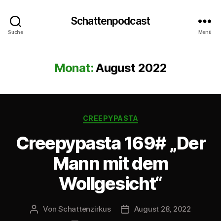
Schattenpodcast
Suche
Menü
Monat:
August 2022
Kategorien
CREEPYPASTA
Creepypasta 169# „Der
Mann mit dem
Wollgesicht“
Von
Schattenzirkus
August 28, 2022
Beitragsautor
Beitragsdatum