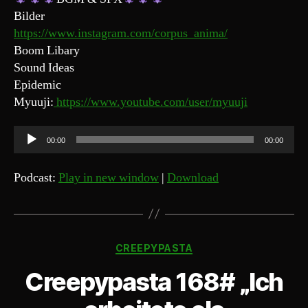
Bilder
https://www.instagram.com/corpus_anima/
Boom Libary
Sound Ideas
Epidemic
Myuuji:
https://www.youtube.com/user/myuuji
A
00:00
00:00
u
d
Podcast:
Play in new window
|
Download
i
o
-
Kategorien
P
CREEPYPASTA
l
Creepypasta 168# „Ich
a
y