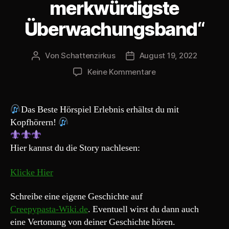
y
merkwürdigste
e
Überwachungsband“
r
Von
Schattenzirkus
August 19, 2022
Beitragsautor
Beitragsdatum
zu
Keine Kommentare
Creepypasta
166#
„Das
Das Beste Hörspiel Erlebnis erhältst du mit
merkwürdigste
Kopfhörern!
Überwachungsband
Hier kannst du die Story nachlesen:
Klicke Hier
Schreibe eine eigene Geschichte auf
Creepypasta-Wiki.de
. Eventuell wirst du dann auch
eine Vertonung von deiner Geschichte hören.