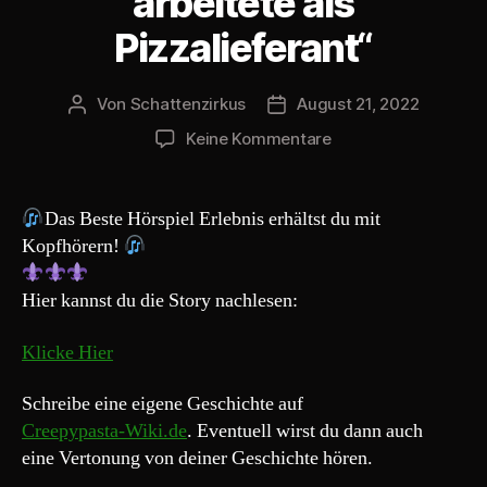
arbeitete als
e
Pizzalieferant“
r
Von
Schattenzirkus
August 21, 2022
Beitragsautor
Beitragsdatum
zu
Keine Kommentare
Creepypasta
168#
„Ich
Das Beste Hörspiel Erlebnis erhältst du mit
arbeitete
Kopfhörern!
als
Pizzalieferant“
Hier kannst du die Story nachlesen:
Klicke Hier
Schreibe eine eigene Geschichte auf
Creepypasta-Wiki.de
. Eventuell wirst du dann auch
eine Vertonung von deiner Geschichte hören.