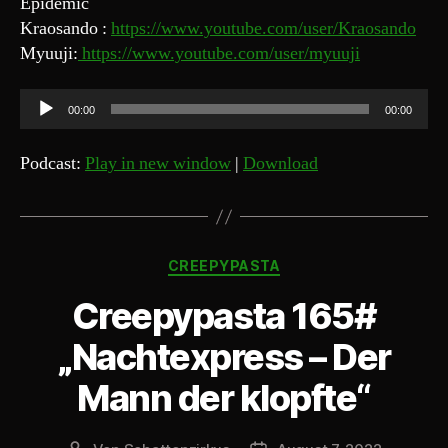
Epidemic
Kraosando :
https://www.youtube.com/user/Kraosando
Myuuji:
https://www.youtube.com/user/myuuji
A
00:00
00:00
u
d
Podcast:
Play in new window
|
Download
i
o
-
Kategorien
P
CREEPYPASTA
l
Creepypasta 165#
a
y
„Nachtexpress – Der
e
Mann der klopfte“
r