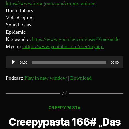
https://www.instagram.com/corpus_anima/
Boom Libary
VideoCopilot
Sound Ideas
Epidemic
Kraosando :
https://www.youtube.com/user/Kraosando
Myuuji:
https://www.youtube.com/user/myuuji
A
00:00
00:00
u
d
Podcast:
Play in new window
|
Download
i
o
-
Kategorien
P
CREEPYPASTA
l
Creepypasta 166# „Das
a