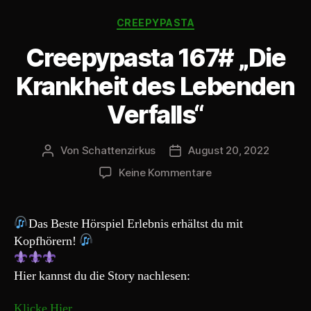
-
Kategorien
P
CREEPYPASTA
l
Creepypasta 167# „Die
a
y
Krankheit des Lebenden
e
Verfalls“
r
Von
Schattenzirkus
August 20, 2022
Beitragsautor
Beitragsdatum
zu
Keine Kommentare
Creepypasta
167#
„Die
Das Beste Hörspiel Erlebnis erhältst du mit
Krankheit
Kopfhörern!
des
Lebenden
Hier kannst du die Story nachlesen:
Verfalls“
Klicke Hier