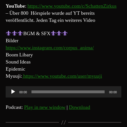
YouTube
:
https://www.youtube.com/c/SchattenZirkus
– Über 800 Hörspiele wurde auf YT bereits
veröffentlicht. Jeden Tag ein weiteres Video
BGM & SFX
Bilder
https://www.instagram.com/corpus_anima/
Boom Libary
Sound Ideas
Epidemic
Myuuji:
https://www.youtube.com/user/myuuji
A
00:00
00:00
u
d
Podcast:
Play in new window
|
Download
i
o