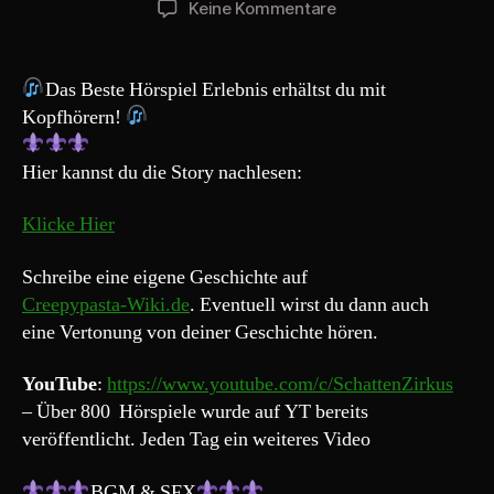
zu
Keine Kommentare
Creepypasta
169#
„Der
Das Beste Hörspiel Erlebnis erhältst du mit
Mann
Kopfhörern!
mit
dem
Hier kannst du die Story nachlesen:
Wollgesicht“
Klicke Hier
Schreibe eine eigene Geschichte auf
Creepypasta-Wiki.de
. Eventuell wirst du dann auch
eine Vertonung von deiner Geschichte hören.
YouTube
:
https://www.youtube.com/c/SchattenZirkus
– Über 800 Hörspiele wurde auf YT bereits
veröffentlicht. Jeden Tag ein weiteres Video
BGM & SFX