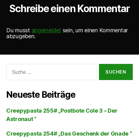
Schreibe einen Kommentar
Du musst
angemeldet
sein, um einen Kommentar
abzugeben.
Suche
nach:
Neueste Beiträge
Creepypasta 255# „Postbote Cole 3 – Der
Astronaut “
Creepypasta 254# „Das Geschenk der Gnade “