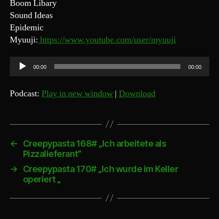
Boom Libary
Sound Ideas
Epidemic
Myuuji:
https://www.youtube.com/user/myuuji
A
00:00
00:00
u
d
Podcast:
Play in new window
|
Download
i
o
-
P
←
Creepypasta 168# „Ich arbeitete als
Pizzalieferant“
l
a
→
Creepypasta 170# „Ich wurde im Keller
operiert „
y
e
r