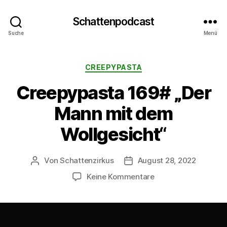
Schattenpodcast
Suche
Menü
Kategorien
CREEPYPASTA
Creepypasta 169# „Der
Mann mit dem
Wollgesicht“
Von
Schattenzirkus
August 28, 2022
Beitragsautor
Beitragsdatum
zu
Keine Kommentare
Creepypasta
169#
„Der
Mann