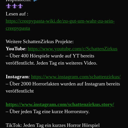
zu
sein!“
Lesen auf :
https://creepypasta-wiki.de/zu-gut-um-wahr-zu-sein-
creepypasta
Weitere SchattenZirkus Projekte:
YouTube
:
https://www.youtube.com/c/SchattenZirkus
– Über 400 Hörspiele wurde auf YT bereits
veröffentlicht. Jeden Tag ein weiteres Video.
Instagram
:
https://www.instagram.com/schattenzirkus/
– Über 2000 Horrorfakten wurden auf Instagram bereits
veröffentlicht
https://www.instagram.com/schattenzirkus.story/
– Über jeden Tag eine kurze Horrorstory.
TikTok: Jeden Tag ein kurzes Horror Hörspiel