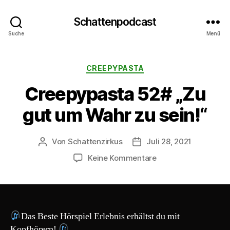
Schattenpodcast
Suche
Menü
Kategorien
CREEPYPASTA
Creepypasta 52# „Zu
gut um Wahr zu sein!“
Von
Schattenzirkus
Juli 28, 2021
Beitragsautor
Beitragsdatum
zu
Keine Kommentare
Creepypasta
52#
„Zu
gut
um
Das Beste Hörspiel Erlebnis erhältst du mit
Wahr
Kopfhörern!