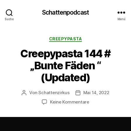
Schattenpodcast
Suche
Menü
Kategorien
CREEPYPASTA
Creepypasta 144 #
„Bunte Fäden “
(Updated)
Von
Schattenzirkus
Mai 14, 2022
Beitragsautor
Beitragsdatum
zu
Keine Kommentare
Creepypasta
144
#
„Bunte