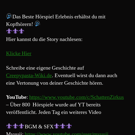
„Die
Geschichte
der
Das Beste Hörspiel Erlebnis erhältst du mit
Skinwalker
Kopfhörern!
–
Die
Hier kannst du die Story nachlesen:
im
Gefängnis
Klicke Hier
erzählt
wird
Schreibe eine eigene Geschichte auf
„
Creepypasta-Wiki.de
. Eventuell wirst du dann auch
eine Vertonung von deiner Geschichte hören.
YouTube
:
https://www.youtube.com/c/SchattenZirkus
– Über 800 Hörspiele wurde auf YT bereits
veröffentlicht. Jeden Tag ein weiteres Video
BGM & SFX
Myuuji:
https://www.youtube.com/user/myuuji