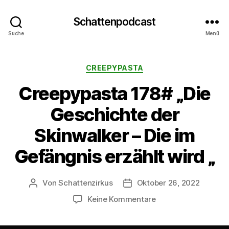
Schattenpodcast
Suche
Menü
Kategorien
CREEPYPASTA
Creepypasta 178# „Die
Geschichte der
Skinwalker – Die im
Gefängnis erzählt wird „
Von
Schattenzirkus
Oktober 26, 2022
Beitragsautor
Beitragsdatum
zu
Keine Kommentare
Creepypasta
178#