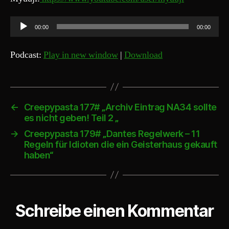
A
00:00
00:00
u
d
Podcast:
Play in new window
|
Download
i
o
-
P
←
Creepypasta 177# „Archiv Eintrag NA34 sollte
es nicht geben! Teil 2 „
l
a
→
Creepypasta 179# „Dantes Regelwerk – 11
Regeln für Idioten die ein Geisterhaus gekauft
y
haben“
e
r
Schreibe einen Kommentar