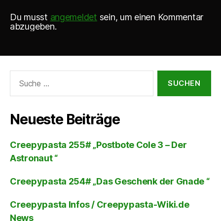
Du musst
angemeldet
sein, um einen Kommentar
abzugeben.
Suche
nach:
Neueste Beiträge
Creepypasta 255# „Postbote Cole 3 – Der
Astronaut “
Creepypasta 254# „Das Geschenk der Gnade “
Creepypasta Infos / Creepypasta-Wiki.de
News