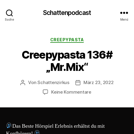
Schattenpodcast
Suche
Menü
Kategorien
CREEPYPASTA
Creepypasta 136#
„Mr.Mix“
Von
Schattenzirkus
März 23, 2022
Beitragsautor
Beitragsdatum
zu
Keine Kommentare
Creepypasta
136#
„Mr.Mix“
Das Beste Hörspiel Erlebnis erhältst du mit
Kopfhörern!