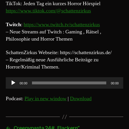
TikTok: Jeden Tag ein kurzes Horror Hörspiel
https://www.tiktok.com/@schattenzirkus
Twitch
:
https://www.twitch.tv/schattenzirkus
– Neue Streams auf Twitch : Gaming , Rätsel ,
Philosophie und Horror Themen
SchattenZirkus Webseite: https://schattenzirkus.de/
– Regelmäßig neue Ausführliche Beiträge zu
Horror/Kriminal Themen.
A
00:00
00:00
u
d
Podcast:
Play in new window
|
Download
i
o
-
P
←
Creepypasta 24# „Flackern“