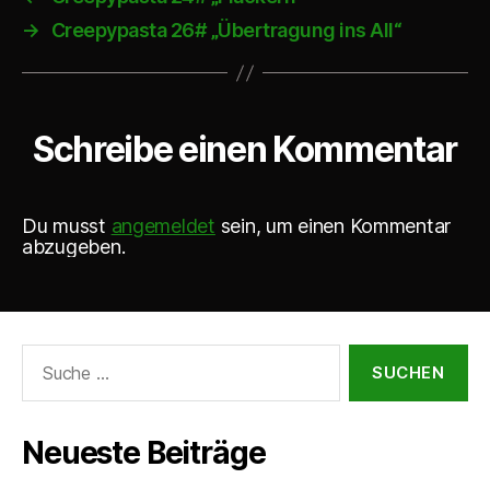
l
→
Creepypasta 26# „Übertragung ins All“
a
y
e
Schreibe einen Kommentar
r
Du musst
angemeldet
sein, um einen Kommentar
abzugeben.
Suche
nach:
Neueste Beiträge