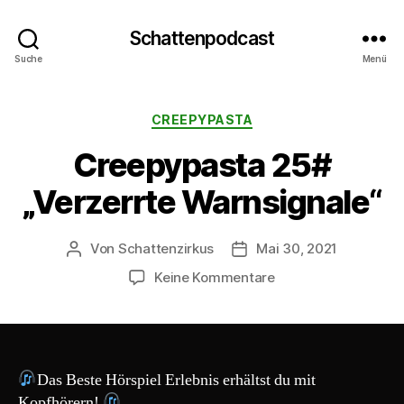
Schattenpodcast
Suche
Menü
Kategorien
CREEPYPASTA
Creepypasta 25#
„Verzerrte Warnsignale“
Von
Schattenzirkus
Mai 30, 2021
Beitragsautor
Beitragsdatum
zu
Keine Kommentare
Creepypasta
25#
„Verzerrte
Warnsignale“
Das Beste Hörspiel Erlebnis erhältst du mit
Kopfhörern!