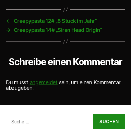
o
-
P
←
Creepypasta 12# „8 Stück im Jahr“
l
→
Creepypasta 14# „Siren Head Origin“
a
y
e
Schreibe einen Kommentar
r
Du musst
angemeldet
sein, um einen Kommentar
abzugeben.
Suche
nach: