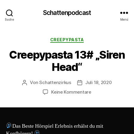
Schattenpodcast
Suche
Menü
Kategorien
CREEPYPASTA
Creepypasta 13# „Siren
Head“
Von
Schattenzirkus
Juli 18, 2020
Beitragsautor
Beitragsdatum
zu
Keine Kommentare
Creepypasta
13#
„Siren
Head“
Das Beste Hörspiel Erlebnis erhälst du mit
Kopfhörern!