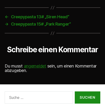
o
-
P
←
Creepypasta 13# „Siren Head“
l
→
Creepypasta 15# „Park Ranger“
a
y
e
Schreibe einen Kommentar
r
Du musst
angemeldet
sein, um einen Kommentar
abzugeben.
Suche
nach: