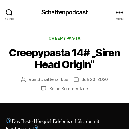
Schattenpodcast
Suche
Menü
Kategorien
CREEPYPASTA
Creepypasta 14# „Siren
Head Origin“
Von
Schattenzirkus
Juli 20, 2020
Beitragsautor
Beitragsdatum
zu
Keine Kommentare
Creepypasta
14#
„Siren
Head
Origin“
Das Beste Hörspiel Erlebnis erhälst du mit
Kopfhörern!