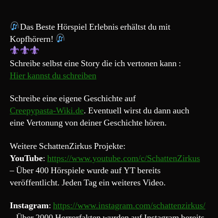
„Nachtwächter-
Der
langweiligste
Das Beste Hörspiel Erlebnis erhältst du mit
Job
Kopfhörern!
der
Welt“
Schreibe selbst eine Story die ich vertonen kann :
Hier kannst du schreiben
Schreibe eine eigene Geschichte auf
Creepypasta-Wiki.de
. Eventuell wirst du dann auch
eine Vertonung von deiner Geschichte hören.
Weitere SchattenZirkus Projekte:
YouTube
:
https://www.youtube.com/c/SchattenZirkus
– Über 400 Hörspiele wurde auf YT bereits
veröffentlicht. Jeden Tag ein weiteres Video.
Instagram
:
https://www.instagram.com/schattenzirkus/
– Über 2000 Horrorfakten wurden auf Instagram bereits