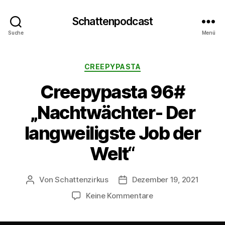
Schattenpodcast
Suche
Menü
Kategorien
CREEPYPASTA
Creepypasta 96#
„Nachtwächter- Der
langweiligste Job der
Welt“
Von
Schattenzirkus
Dezember 19, 2021
Beitragsautor
Beitragsdatum
zu
Keine Kommentare
Creepypasta
96#