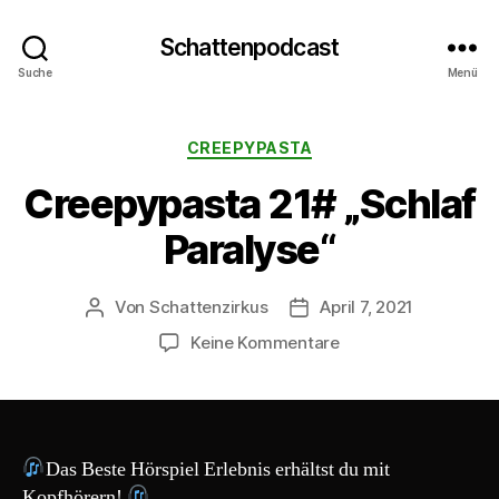
Schattenpodcast
Suche
Menü
Kategorien
CREEPYPASTA
Creepypasta 21# „Schlaf
Paralyse“
Von
Schattenzirkus
April 7, 2021
Beitragsautor
Beitragsdatum
zu
Keine Kommentare
Creepypasta
21#
„Schlaf
Paralyse“
Das Beste Hörspiel Erlebnis erhältst du mit
Kopfhörern!