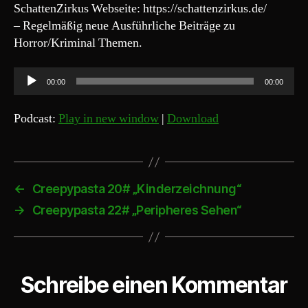
SchattenZirkus Webseite: https://schattenzirkus.de/
– Regelmäßig neue Ausführliche Beiträge zu
Horror/Kriminal Themen.
A
00:00
00:00
u
d
Podcast:
Play in new window
|
Download
i
o
-
P
←
Creepypasta 20# „Kinderzeichnung“
l
→
Creepypasta 22# „Peripheres Sehen“
a
y
e
Schreibe einen Kommentar
r