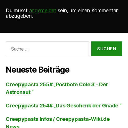
Du musst
angemeldet
sein, um einen Kommentar
abzugeben.
Suche
nach:
Neueste Beiträge
Creepypasta 255# „Postbote Cole 3 – Der
Astronaut “
Creepypasta 254# „Das Geschenk der Gnade “
Creepypasta Infos / Creepypasta-Wiki.de
News