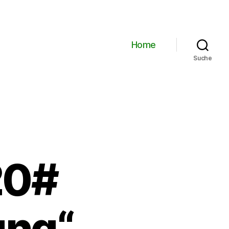
Home
Suche
20#
ung“