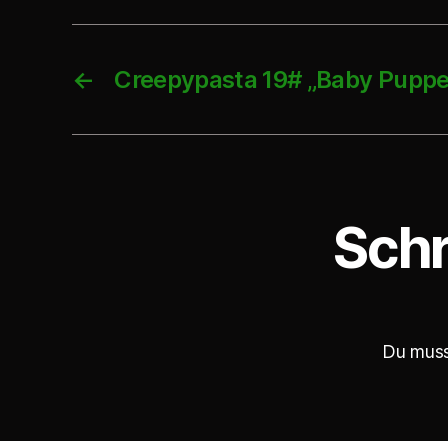
-
P
←
Creepypasta 19# „Baby Puppe
l
a
y
e
r
Schr
Du mus