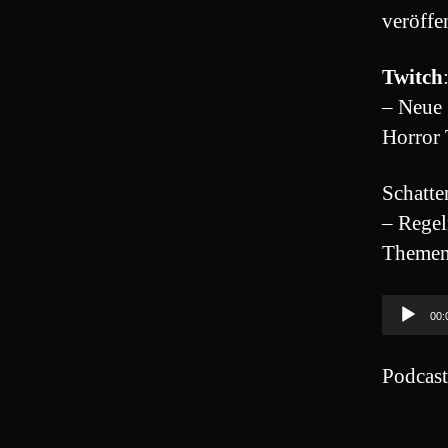
veröffe
Twitch
– Neue 
Horror
Schatte
– Regel
Themen
A
00:
u
d
Podcas
i
o