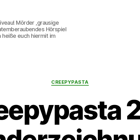
iveau! Mörder ,grausige
 atemberaubendes Hörspiel
h heiße euch hiermit im
Kategorien
CREEPYPASTA
eepypasta 
nderzeichn