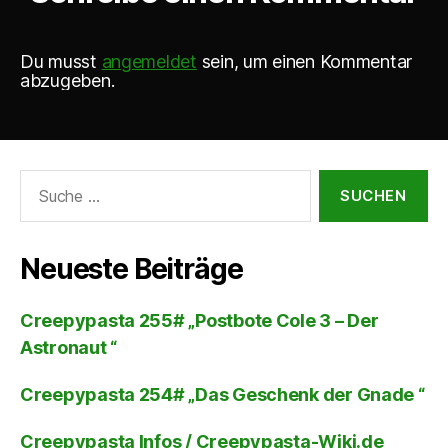
Du musst
angemeldet
sein, um einen Kommentar
abzugeben.
Suche
nach:
Neueste Beiträge
Creepypasta 255# „Postbote Cole 3 – Der
Astronaut “
Creepypasta 254# „Das Geschenk der Gnade “
Creepypasta Infos / Creepypasta-Wiki.de