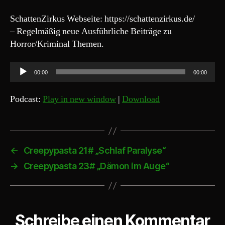
SchattenZirkus Webseite: https://schattenzirkus.de/
– Regelmäßig neue Ausführliche Beiträge zu
Horror/Kriminal Themen.
A
00:00
00:00
u
d
Podcast:
Play in new window
|
Download
i
o
-
P
←
Creepypasta 21# „Schlaf Paralyse“
l
→
Creepypasta 23# „Dämon im Auge“
a
y
e
Schreibe einen Kommentar
r