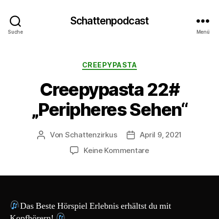
Schattenpodcast
Suche
Menü
Kategorien
CREEPYPASTA
Creepypasta 22#
„Peripheres Sehen“
Von
Schattenzirkus
April 9, 2021
Beitragsautor
Beitragsdatum
zu
Keine Kommentare
Creepypasta
22#
„Peripheres
Sehen“
Das Beste Hörspiel Erlebnis erhältst du mit
Kopfhörern!