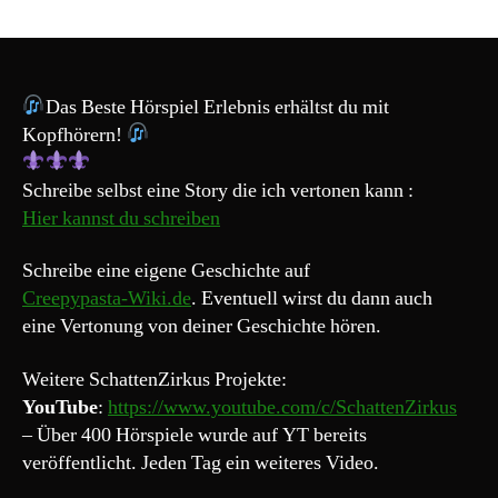
Creepypasta
94#
„Schwul“
feat.
Toni
Das Beste Hörspiel Erlebnis erhältst du mit
Sattle
Kopfhörern!
,
Hellyscythe
Schreibe selbst eine Story die ich vertonen kann :
,
Hier kannst du schreiben
Luca
´s
Schreibe eine eigene Geschichte auf
Horrorkabinett,
Creepypasta-Wiki.de
. Eventuell wirst du dann auch
Die
Chroniken
eine Vertonung von deiner Geschichte hören.
Weitere SchattenZirkus Projekte:
YouTube
:
https://www.youtube.com/c/SchattenZirkus
– Über 400 Hörspiele wurde auf YT bereits
veröffentlicht. Jeden Tag ein weiteres Video.