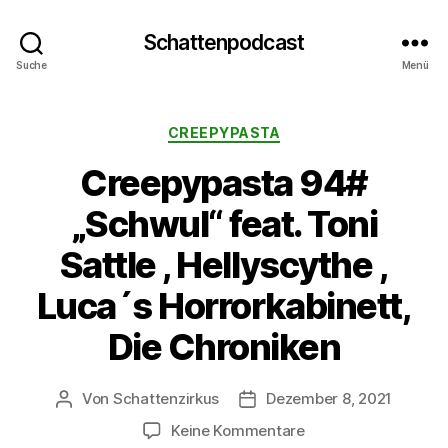
Schattenpodcast
Suche
Menü
Kategorien
CREEPYPASTA
Creepypasta 94#
„Schwul“ feat. Toni
Sattle , Hellyscythe ,
Luca´s Horrorkabinett,
Die Chroniken
Von
Schattenzirkus
Dezember 8, 2021
Beitragsautor
Beitragsdatum
zu
Keine Kommentare