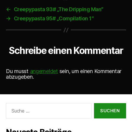
←
Creepypasta 93# „The Dripping Man“
→
Creepypasta 95# „Compilation 1″
Schreibe einen Kommentar
Du musst
angemeldet
sein, um einen Kommentar
abzugeben.
Suche
nach: