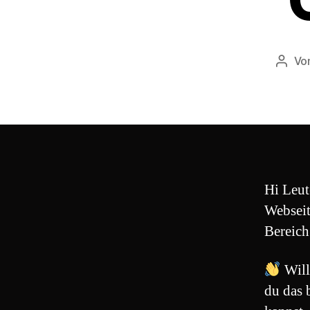
Vo
Beitr
Hi Leut
Webseit
Bereich
Will
du das 