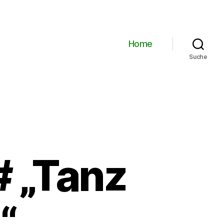
Home
Suche
 „Tanz
“