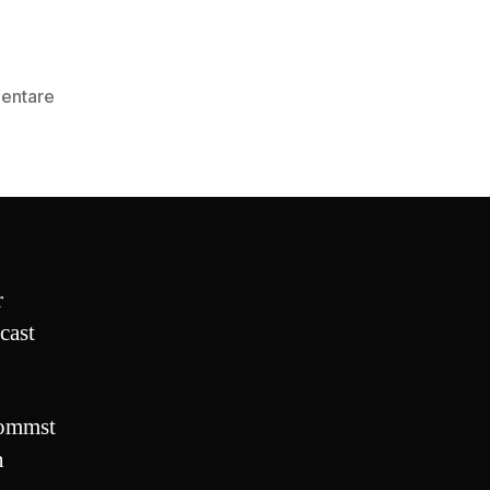
zu
entare
Creepypasta
243#
„Tanz
Charlie
Tanz“
r
cast
kommst
n