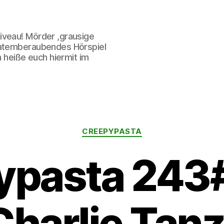
iveau! Mörder ,grausige
 atemberaubendes Hörspiel
h heiße euch hiermit im
Kategorien
CREEPYPASTA
ypasta 243#
Charlie Tanz