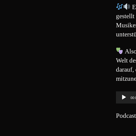
E
gestellt 
Musiker
unterstü
Also
Welt de
darauf,
mitzun
A
00:
u
d
Podcas
i
o