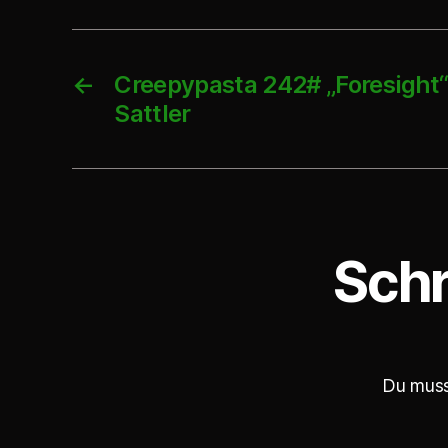
-
P
←
Creepypasta 242# „Foresight“ 
l
Sattler
a
y
e
r
Schr
Du mus