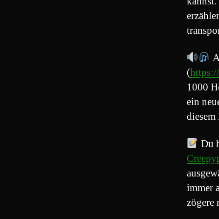
kannst.
erzähle
transpo
A
(
https:
1000 Hö
ein neu
diesem 
Du h
Creepyp
ausgewä
immer a
zögere n