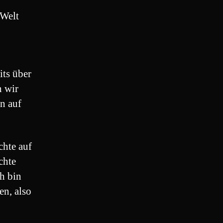
 Welt
its über
n wir
en auf
chte auf
chte
h bin
n, also