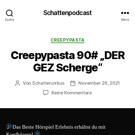
Schattenpodcast
Suche
Menü
Kategorien
CREEPYPASTA
Creepypasta 90# „DER
GEZ Scherge“
Von
Schattenzirkus
November 26, 2021
Beitragsautor
Beitragsdatum
zu
Keine Kommentare
Creepypasta
90#
„DER
GEZ
Scherge“
Das Beste Hörspiel Erlebnis erhältst du mit
Kopfhörern!