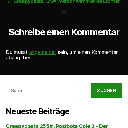
→
Creepypasta 129# „Verschwimmende Lichter“
Schreibe einen Kommentar
Du musst
angemeldet
sein, um einen Kommentar
abzugeben.
Suche
nach:
Neueste Beiträge
Creepypasta 255# „Postbote Cole 3 – Der