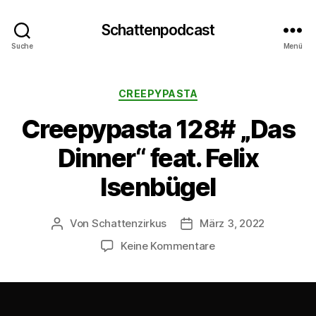
Schattenpodcast
Suche
Menü
Kategorien
CREEPYPASTA
Creepypasta 128# „Das
Dinner“ feat. Felix
Isenbügel
Von
Schattenzirkus
März 3, 2022
Beitragsautor
Beitragsdatum
zu
Keine Kommentare
Creepypasta
128#
„Das
Dinner“