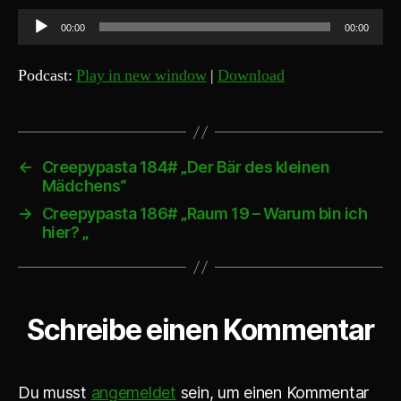
A
00:00
00:00
u
d
Podcast:
Play in new window
|
Download
i
o
-
P
←
Creepypasta 184# „Der Bär des kleinen
Mädchens“
l
a
→
Creepypasta 186# „Raum 19 – Warum bin ich
hier? „
y
e
r
Schreibe einen Kommentar
Du musst
angemeldet
sein, um einen Kommentar