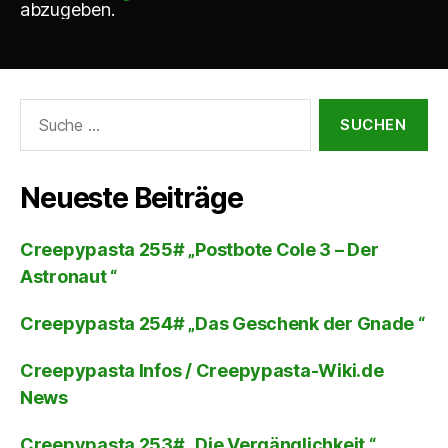
abzugeben.
Suche
nach:
Neueste Beiträge
Creepypasta 255# „Postbote Cole 3 – Der
Astronaut “
Creepypasta 254# „Das Geschenk der Gnade “
Creepypasta Infos / Creepypasta-Wiki.de
News
Creepypasta 253# „Die Vergänglichkeit “