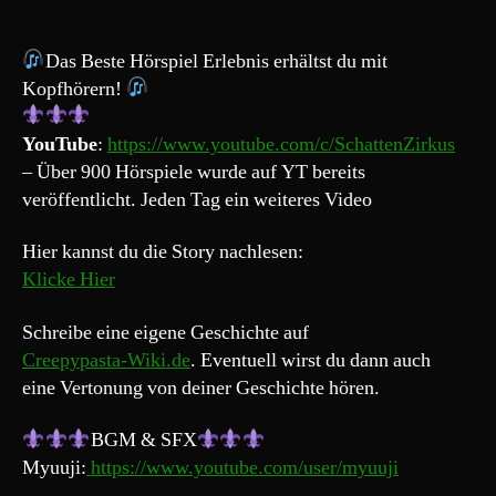
„ROOM
ZERO
–
Das Beste Hörspiel Erlebnis erhältst du mit
DAS
Kopfhörern!
GEHEIMNIS
VON
YouTube
:
https://www.youtube.com/c/SchattenZirkus
DISNEYLAND“
– Über 900 Hörspiele wurde auf YT bereits
veröffentlicht. Jeden Tag ein weiteres Video
Hier kannst du die Story nachlesen:
Klicke Hier
Schreibe eine eigene Geschichte auf
Creepypasta-Wiki.de
. Eventuell wirst du dann auch
eine Vertonung von deiner Geschichte hören.
BGM & SFX
Myuuji:
https://www.youtube.com/user/myuuji