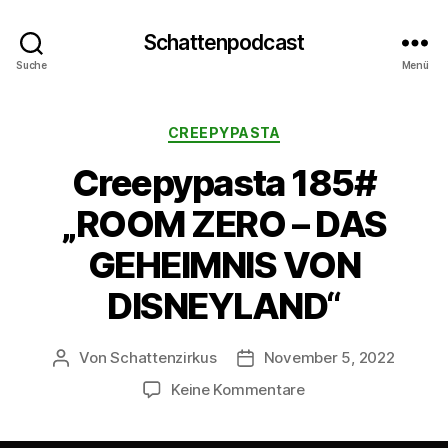
Schattenpodcast
Suche
Menü
Kategorien
CREEPYPASTA
Creepypasta 185#
„ROOM ZERO – DAS
GEHEIMNIS VON
DISNEYLAND“
Von
Schattenzirkus
November 5, 2022
Beitragsautor
Beitragsdatum
zu
Keine Kommentare
Creepypasta
185#