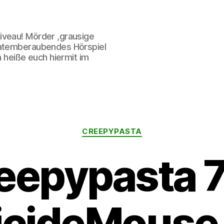
iveau! Mörder ,grausige
 atemberaubendes Hörspiel
h heiße euch hiermit im
Kategorien
CREEPYPASTA
eepypasta 
icideMouse.