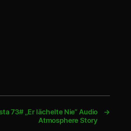
ta 73# „Er lächelte Nie“ Audio
→
Atmosphere Story