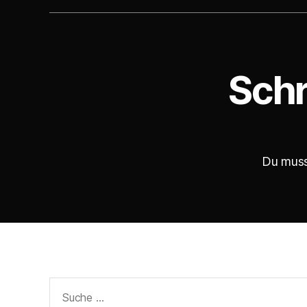
Schr
Du mus
Suche
nach: