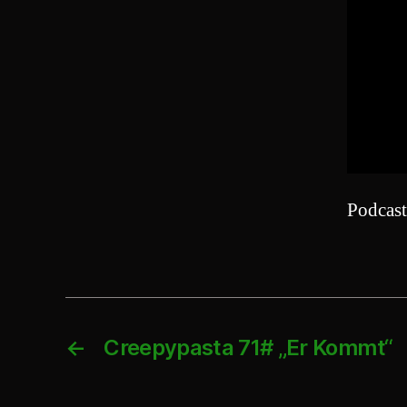
Podcas
←
Creepypasta 71# „Er Kommt“