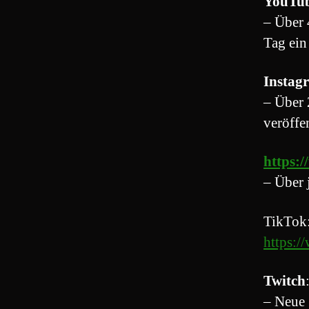
YouTu
– Über 
Tag ein
Instag
– Über 
veröffe
https:
– Über 
TikTok:
https:/
Twitch
– Neue 