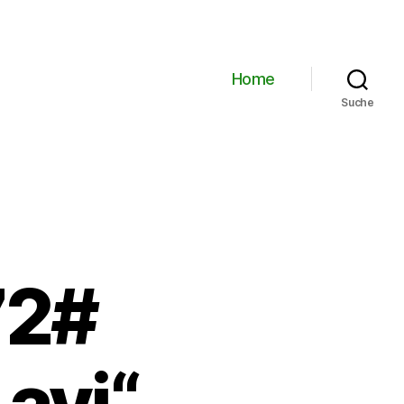
Home
Suche
72#
avi“