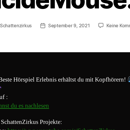
Schattenzirkus
September 9, 2021
Keine Kom
gsautor
Beitragsdatum
Beste Hörspiel Erlebnis erhältst du mit Kopfhörern!
uf :
nnst du es nachlesen
 SchattenZirkus Projekte: