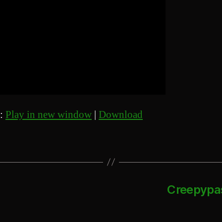
t:
Play in new window
|
Download
Creepypas