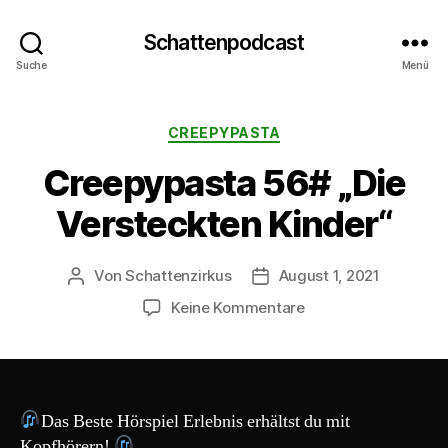
Schattenpodcast
Suche
Menü
Kategorien
CREEPYPASTA
Creepypasta 56# „Die
Versteckten Kinder“
Von
Schattenzirkus
August 1, 2021
Beitragsautor
Beitragsdatum
zu
Keine Kommentare
Creepypasta
56#
„Die
Versteckten
Kinder“
Das Beste Hörspiel Erlebnis erhältst du mit
Kopfhörern!