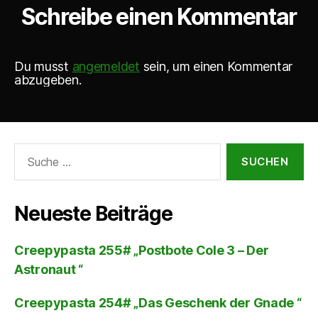
Schreibe einen Kommentar
Du musst
angemeldet
sein, um einen Kommentar
abzugeben.
Suche
nach:
Neueste Beiträge
Creepypasta 255# „Postbote Cole 3 – Der
Astronaut “
Creepypasta 254# „Das Geschenk der Gnade “