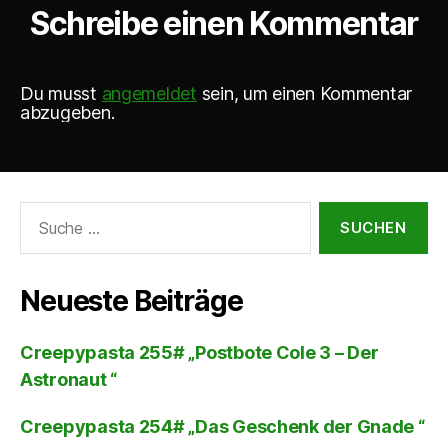
Schreibe einen Kommentar
Du musst
angemeldet
sein, um einen Kommentar
abzugeben.
Suche
nach:
Neueste Beiträge
Creepypasta 255# „Postbote Cole 3 – Der
Astronaut “
Creepypasta 254# „Das Geschenk der Gnade “