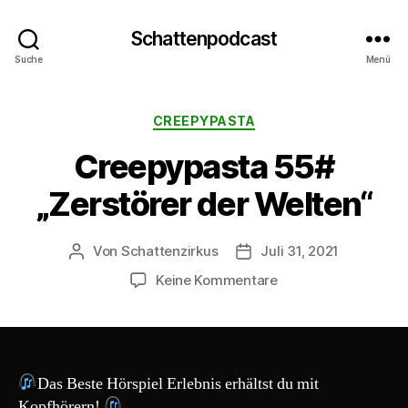
Schattenpodcast
Suche
Menü
Kategorien
CREEPYPASTA
Creepypasta 55#
„Zerstörer der Welten“
Von
Schattenzirkus
Juli 31, 2021
Beitragsautor
Beitragsdatum
zu
Keine Kommentare
Creepypasta
55#
„Zerstörer
der
Welten“
Das Beste Hörspiel Erlebnis erhältst du mit
Kopfhörern!