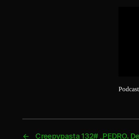
Podcas
←
Creepypasta 132# „PEDRO. Der