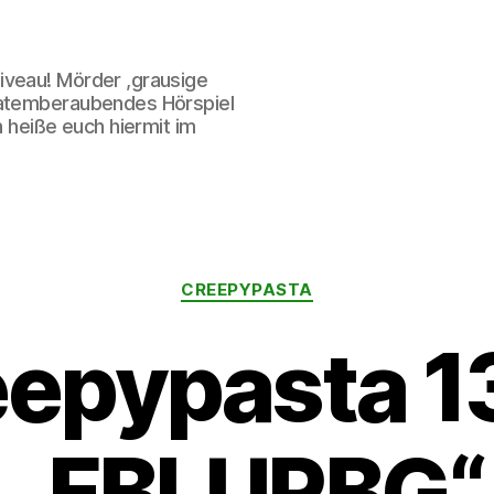
iveau! Mörder ,grausige
 atemberaubendes Hörspiel
h heiße euch hiermit im
Kategorien
CREEPYPASTA
eepypasta 1
„FBLURBG“