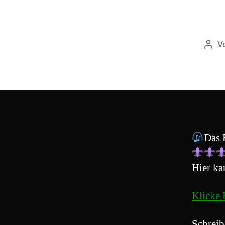
V
Beit
Das 
Hier ka
Klicke 
Schreib