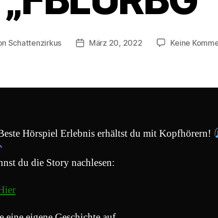
on
Schattenzirkus
März 20, 2022
Keine Komme
ragsautor
Beitragsdatum
Beste Hörspiel Erlebnis erhältst du mit Kopfhörern!
nnst du die Story nachlesen:
Hier
e eine eigene Geschichte auf