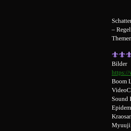
Schatte
– Regel
Themen
Bilder
https:/
Boom L
VideoC
Sound 
Epidem
Kraosa
Myuuji