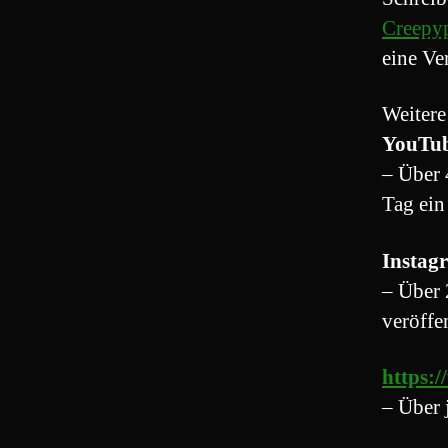
Creepyp
eine Ve
Weitere
YouTu
– Über 
Tag ein
Instag
– Über 
veröffe
https:
– Über 