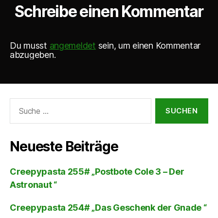
Schreibe einen Kommentar
Du musst
angemeldet
sein, um einen Kommentar
abzugeben.
Suche
nach:
Neueste Beiträge
Creepypasta 255# „Postbote Cole 3 – Der
Astronaut “
Creepypasta 254# „Das Geschenk der Gnade “