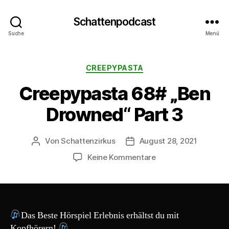
Schattenpodcast
Suche
Menü
Kategorien
CREEPYPASTA
Creepypasta 68# „Ben
Drowned“ Part 3
Von
Schattenzirkus
August 28, 2021
Beitragsautor
Beitragsdatum
zu
Keine Kommentare
Creepypasta
68#
„Ben
Drowned“
Part
Das Beste Hörspiel Erlebnis erhältst du mit
3
Kopfhörern!