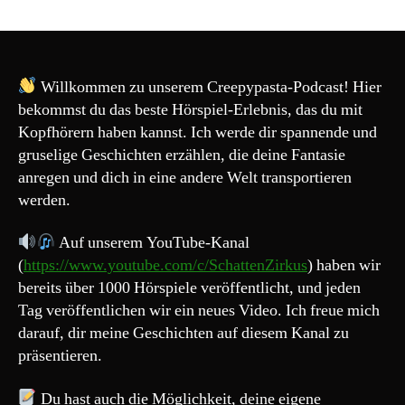
Creepypasta
204#
„Warum
hat
der
Willkommen zu unserem Creepypasta-Podcast! Hier
Hund
bekommst du das beste Hörspiel-Erlebnis, das du mit
meines
Kopfhörern haben kannst. Ich werde dir spannende und
Nachbarn
gruselige Geschichten erzählen, die deine Fantasie
einen
anregen und dich in eine andere Welt transportieren
Reißverschluss
werden.
am
Bauch?“
Auf unserem YouTube-Kanal
(
https://www.youtube.com/c/SchattenZirkus
) haben wir
bereits über 1000 Hörspiele veröffentlicht, und jeden
Tag veröffentlichen wir ein neues Video. Ich freue mich
darauf, dir meine Geschichten auf diesem Kanal zu
präsentieren.
Du hast auch die Möglichkeit, deine eigene