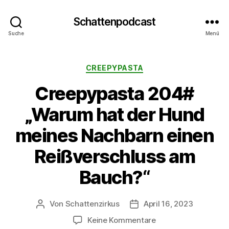
Schattenpodcast
Suche
Menü
Kategorien
CREEPYPASTA
Creepypasta 204#
„Warum hat der Hund
meines Nachbarn einen
Reißverschluss am
Bauch?“
Von
Schattenzirkus
April 16, 2023
Beitragsautor
Beitragsdatum
zu
Keine Kommentare