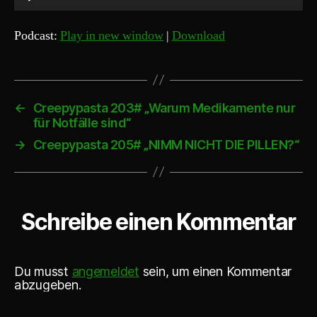
u
d
Podcast:
Play in new window
|
Download
i
o
-
P
←
Creepypasta 203# „Warum Medikamente nur
für Notfälle sind“
l
a
→
Creepypasta 205# „NIMM NICHT DIE PILLEN?“
y
e
r
Schreibe einen Kommentar
Du musst
angemeldet
sein, um einen Kommentar
abzugeben.