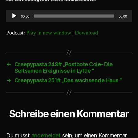
A
00:00
00:00
u
d
Podcast:
Play in new window
|
Download
i
o
-
P
←
Creepypasta 249# „Postbote Cole- Die
Seltsamen Ereignisse in Lyttle “
l
a
→
Creepypasta 251# „Das wachsende Haus “
y
e
r
Schreibe einen Kommentar
Du musst
angemeldet
sein, um einen Kommentar