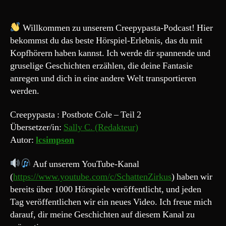
„Postbote
Cole
2
Willkommen zu unserem Creepypasta-Podcast! Hier
–
bekommst du das beste Hörspiel-Erlebnis, das du mit
Mr.
Kopfhörern haben kannst. Ich werde dir spannende und
Rodney,
gruselige Geschichten erzählen, die deine Fantasie
der
anregen und dich in eine andere Welt transportieren
Schleimmann
werden.
“
Creepypasta : Postbote Cole – Teil 2
Übersetzer/in:
Sally C. (Redakteur)
Autor:
lcsimpson
Auf unserem YouTube-Kanal
(
https://www.youtube.com/c/SchattenZirkus
) haben wir
bereits über 1000 Hörspiele veröffentlicht, und jeden
Tag veröffentlichen wir ein neues Video. Ich freue mich
darauf, dir meine Geschichten auf diesem Kanal zu