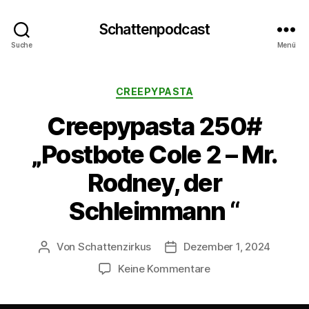
Schattenpodcast
Suche
Menü
Kategorien
CREEPYPASTA
Creepypasta 250#
„Postbote Cole 2 – Mr.
Rodney, der
Schleimmann “
Von
Schattenzirkus
Dezember 1, 2024
Beitragsautor
Beitragsdatum
zu
Keine Kommentare
Creepypasta
250#